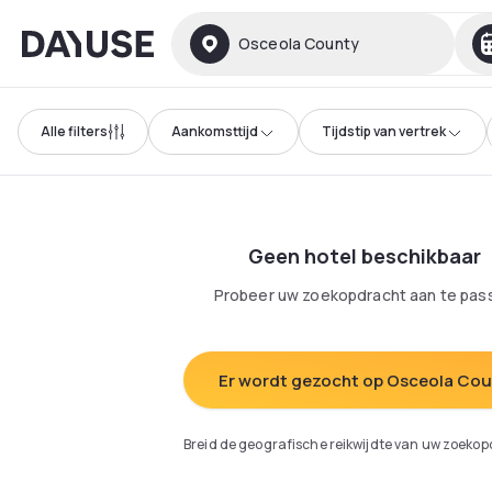
Dayuse
Osceola County
Alle filters
Aankomsttijd
Tijdstip van vertrek
Geen hotel beschikbaar
Probeer uw zoekopdracht aan te pas
Er wordt gezocht op Osceola Co
Breid de geografische reikwijdte van uw zoekop