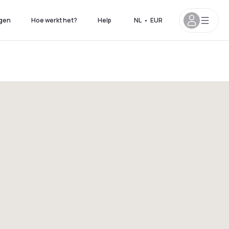
gen
Hoe werkt het?
Help
NL
•
EUR