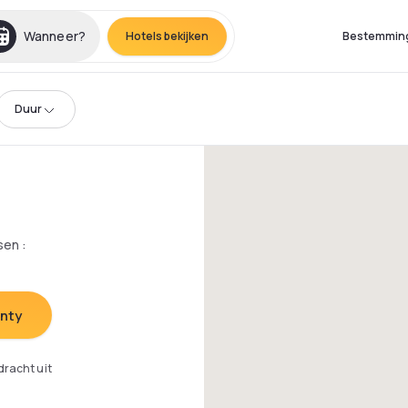
Wanneer?
Hotels bekijken
Bestemmin
Duur
sen
:
unty
dracht uit