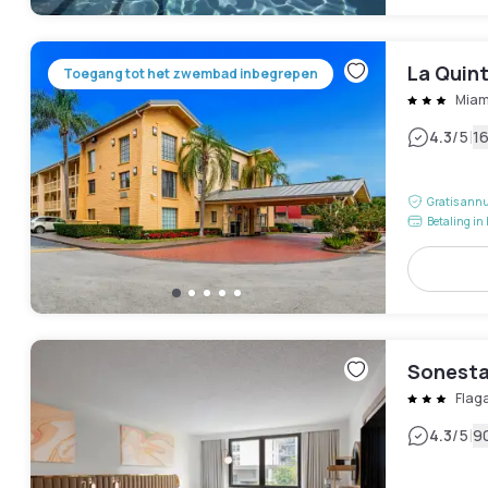
La Quin
Toegang tot het zwembad inbegrepen
Miam
|
4.3
/5
1
Gratis annu
Betaling in 
Sonesta
Flag
|
4.3
/5
9