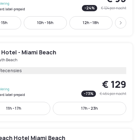
lering
-
24
%
€ 124
per nacht
ard.label-prepaid
 15h
10h - 16h
12h - 18h
15h - 
Volgend
 Hotel - Miami Beach
uth Beach
 Recensies
€ 129
lering
-
73
%
€ 464
per nacht
ard.label-prepaid
11h - 17h
17h - 23h
each Hotel Miami Beach