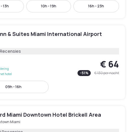
 - 13h
10h - 19h
16h - 23h
Inn & Suites Miami International Airport
 Recensies
€ 64
lering
-
51
%
€ 130
per nacht
het hotel
09h - 16h
rd Miami Downtown Hotel Brickell Area
town Miami
2 Recensies