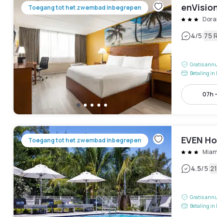
enVision
Toegang tot het zwembad inbegrepen
Dora
|
4
/5
75 
Gratis annu
Betaling in 
07h -
EVEN Hot
Toegang tot het zwembad inbegrepen
Miam
|
4.5
/5
2
Gratis annu
Betaling in 