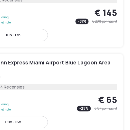
€ 145
lering
-
31
%
€ 208
per nacht
het hotel
10h - 17h
Inn Express Miami Airport Blue Lagoon Area
i
64 Recensies
€ 65
lering
-
25
%
€ 87
per nacht
het hotel
09h - 16h