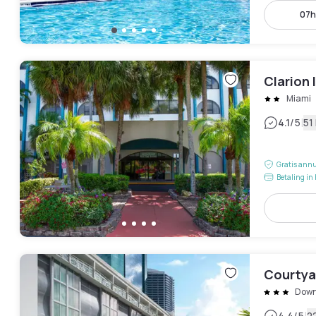
07h
Clarion 
Miami
|
4.1
/5
51
Gratis annu
Betaling in 
Courtya
Down
4.4
/5
2