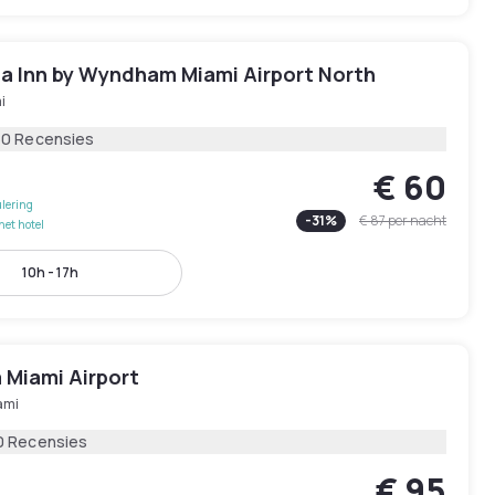
ta Inn by Wyndham Miami Airport North
i
60 Recensies
€ 60
lering
-
31
%
€ 87
per nacht
het hotel
10h - 17h
 Miami Airport
ami
0 Recensies
€ 95