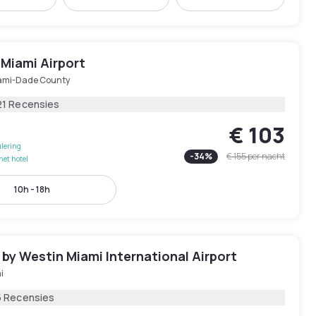
 Miami Airport
ami-Dade County
21 Recensies
€ 103
lering
-
34
%
€ 155
per nacht
het hotel
10h - 18h
by Westin Miami International Airport
i
5 Recensies