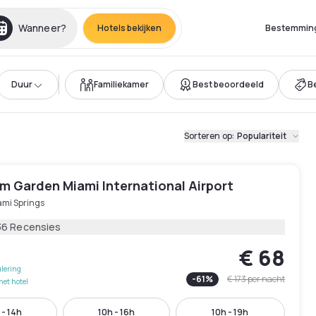
Wanneer?
Hotels bekijken
Bestemmin
Duur
Familiekamer
Best beoordeeld
B
Sorteren op
:
Populariteit
 Garden Miami International Airport
ami Springs
36 Recensies
€ 68
lering
-
61
%
€ 173
per nacht
het hotel
 - 14h
10h - 16h
10h - 19h