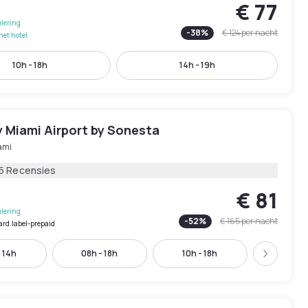
€ 77
lering
-
38
%
€ 124
per nacht
het hotel
10h - 18h
14h - 19h
 Miami Airport by Sonesta
ami
15 Recensies
€ 81
lering
-
52
%
€ 165
per nacht
ard.label-prepaid
 14h
08h - 18h
10h - 18h
12h - 
Volgend