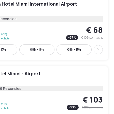
 Hotel Miami International Airport
l
Recensies
€ 68
lering
-
37
%
€ 108
per nacht
het hotel
 13h
09h - 18h
09h - 15h
10h - 
Volgend
el Miami - Airport
i
19 Recensies
€ 103
lering
-
53
%
€ 216
per nacht
het hotel