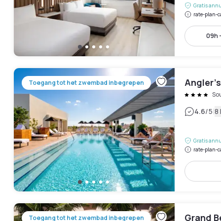
Gratis annu
rate-plan-c
09h -
Angler’s
Toegang tot het zwembad inbegrepen
So
|
4.6
/5
8
Gratis annu
rate-plan-c
Grand B
Toegang tot het zwembad inbegrepen