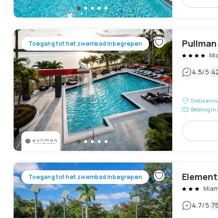
Pullman
Toegang tot het zwembad inbegrepen
Mi
|
4.5
/5
4
Gratis annu
Betaling in 
Element 
Toegang tot het zwembad inbegrepen
Miam
|
4.7
/5
7