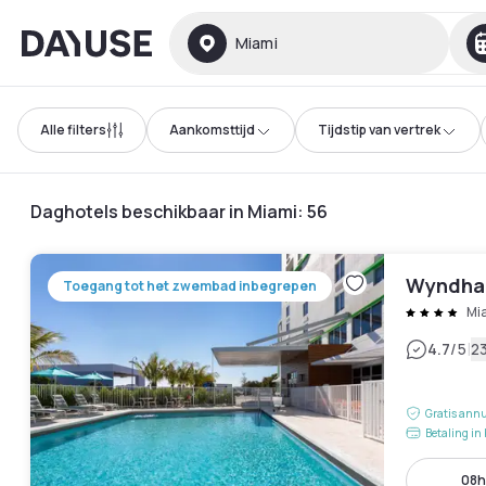
Dayuse
Miami
Alle filters
Aankomsttijd
Tijdstip van vertrek
Daghotels beschikbaar in Miami
:
56
Wyndham
Toegang tot het zwembad inbegrepen
Mi
|
4.7
/5
2
Gratis annu
Betaling in 
08h