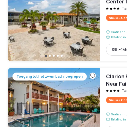
Center 
Ta
Nieuw & Opm
Gratis annu
Betaling in 
08h - 14
Clarion
Toegang tot het zwembad inbegrepen
Near Fa
Ta
Nieuw & Opm
Gratis annu
Betaling in 