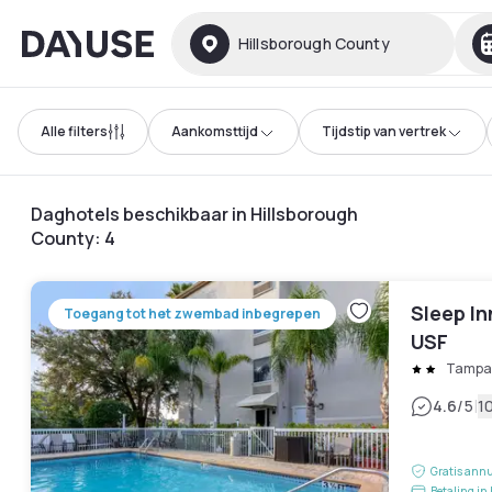
Dayuse
Hillsborough County
Alle filters
Aankomsttijd
Tijdstip van vertrek
Daghotels beschikbaar in Hillsborough
County
:
4
Sleep In
Toegang tot het zwembad inbegrepen
USF
Tampa
|
4.6
/5
1
Gratis annu
Betaling in 