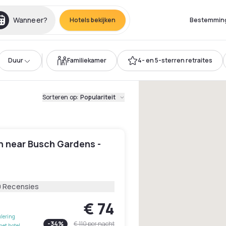
Wanneer?
Hotels bekijken
Bestemmin
Duur
Familiekamer
4- en 5-sterren retraites
Sorteren op
:
Populariteit
n near Busch Gardens -
0 Recensies
€ 74
lering
-
34
%
€ 110
per nacht
het hotel