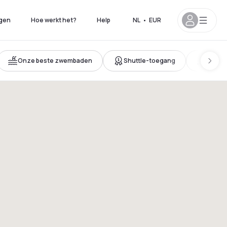
gen
Hoe werkt het?
Help
NL
•
EUR
Onze beste zwembaden
Shuttle-toegang
Nieuwe