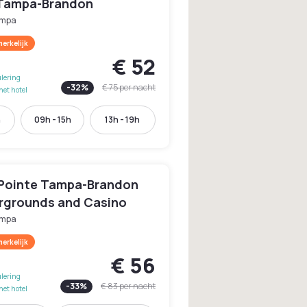
Tampa-Brandon
mpa
erkelijk
€ 52
lering
-
32
%
€ 75
per nacht
het hotel
h
09h - 15h
13h - 19h
 Pointe Tampa-Brandon
irgrounds and Casino
mpa
erkelijk
€ 56
lering
-
33
%
€ 83
per nacht
het hotel