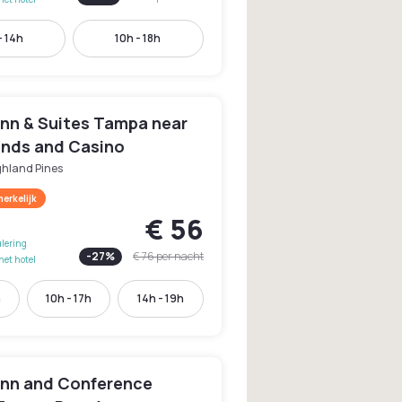
- 14h
10h - 18h
Inn & Suites Tampa near
unds and Casino
ghland Pines
erkelijk
€ 56
lering
-
27
%
€ 76
per nacht
het hotel
h
10h - 17h
14h - 19h
 Inn and Conference