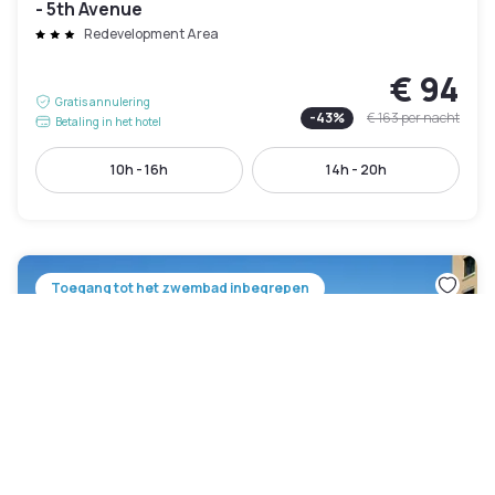
- 5th Avenue
Redevelopment Area
€ 94
Gratis annulering
-
43
%
€ 163
per nacht
Betaling in het hotel
10h - 16h
14h - 20h
Toegang tot het zwembad inbegrepen