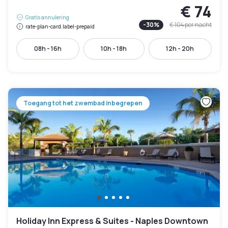
€ 74
Gratis annulering
-
30
%
€ 104
per nacht
rate-plan-card.label-prepaid
08h - 16h
10h - 18h
12h - 20h
Toegang tot het zwembad inbegrepen
Holiday Inn Express & Suites - Naples Downtown