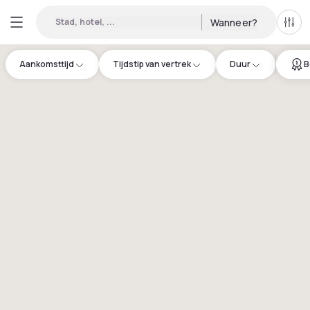
Stad, hotel, ...
Wanneer?
Alle 
Aankomsttijd
Tijdstip van vertrek
Duur
B