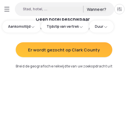
Stad, hotel, ...
Wanneer?
Alle 
Geen hotel beschikbaar
Aankomsttijd
Tijdstip van vertrek
Duur
Probeer uw zoekopdracht aan te passen
:
Er wordt gezocht op Clark County
Breid de geografische reikwijdte van uw zoekopdracht uit