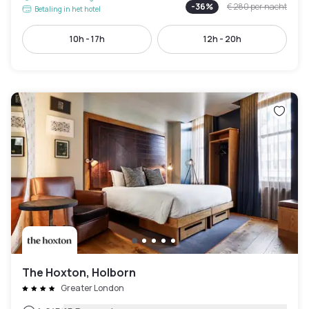
-
36
%
€ 280
per nacht
Betaling in het hotel
10h - 17h
12h - 20h
The Hoxton, Holborn
Greater London