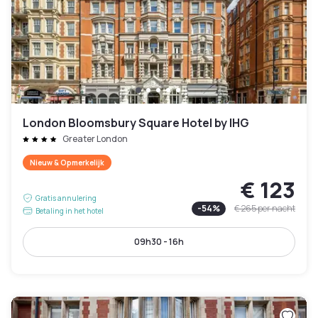
London Bloomsbury Square Hotel by IHG
Greater London
Nieuw & Opmerkelijk
€ 123
Gratis annulering
-
54
%
€ 265
per nacht
Betaling in het hotel
09h30 - 16h