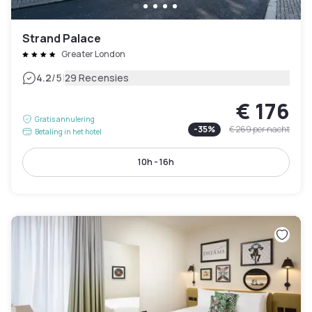
Strand Palace
Greater London
|
4.2
/5
29 Recensies
€ 176
Gratis annulering
-
35
%
€ 269
per nacht
Betaling in het hotel
10h - 16h