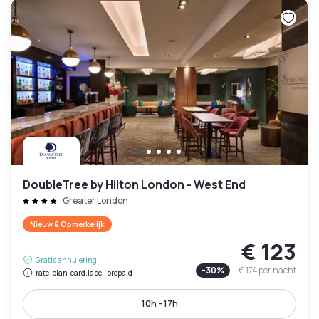
DoubleTree by Hilton London - West End
Greater London
Nieuw & Opmerkelijk
€ 123
Gratis annulering
-
30
%
€ 174
per nacht
rate-plan-card.label-prepaid
10h - 17h