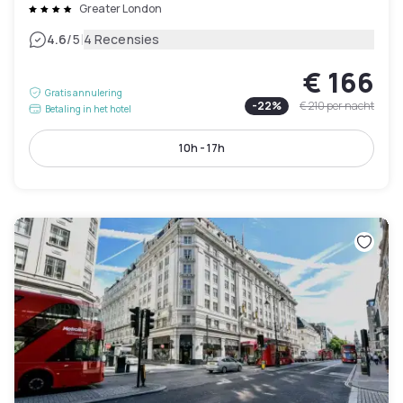
Greater London
|
4.6
/5
4 Recensies
€ 166
Gratis annulering
-
22
%
€ 210
per nacht
Betaling in het hotel
10h - 17h