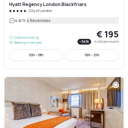
Hyatt Regency London Blackfriars
City of London
|
4.6
/5
4 Recensies
€ 195
Gratis annulering
-
34
%
€ 292
per nacht
Betaling in het hotel
10h - 18h
16h - 21h