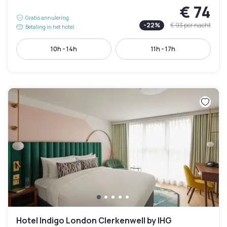
€ 74
Gratis annulering
-
22
%
€ 93
per nacht
Betaling in het hotel
10h - 14h
11h - 17h
Hotel Indigo London Clerkenwell by IHG