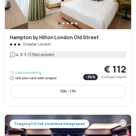
Hampton by Hilton London Old Street
Greater London
|
4.3
/5
11 Recensies
€ 112
Gratis annulering
-
36
%
€ 175
per nacht
rate-plan-card.label-prepaid
10h - 17h
Toegang tot het zwembad inbegrepen