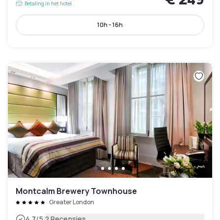
Betaling in het hotel
10h - 16h
Montcalm Brewery Townhouse
Greater London
|
4.7
/5
2 Recensies