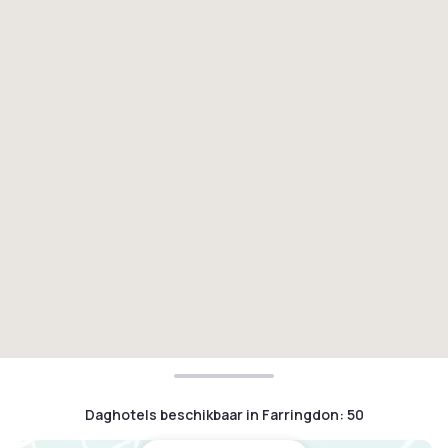
Daghotels beschikbaar in Farringdon
:
50