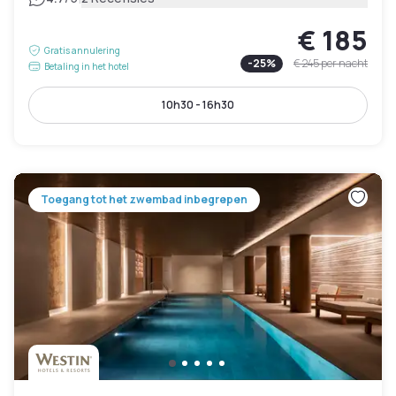
€ 185
Gratis annulering
-
25
%
€ 245
per nacht
Betaling in het hotel
10h30 - 16h30
Toegang tot het zwembad inbegrepen