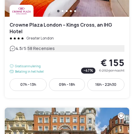
Crowne Plaza London – Kings Cross, an IHG
Hotel
Greater London
|
4.5
/5
58 Recensies
€ 155
Gratis annulering
-
47
%
€ 292
per nacht
Betaling in het hotel
07h - 13h
09h - 18h
16h - 22h30