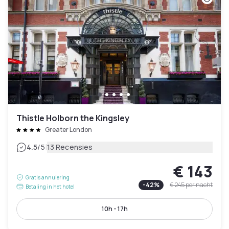
Thistle Holborn the Kingsley
Greater London
|
4.5
/5
13 Recensies
€ 143
Gratis annulering
-
42
%
€ 245
per nacht
Betaling in het hotel
10h - 17h