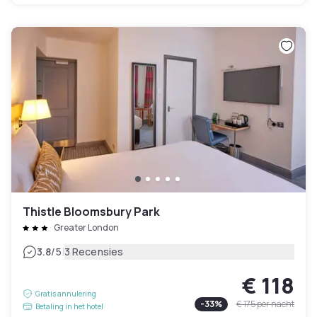
Thistle Bloomsbury Park
Greater London
|
3.8
/5
3 Recensies
€ 118
Gratis annulering
-
33
%
€ 175
per nacht
Betaling in het hotel