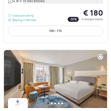
|
4.8
/5
15 Recensies
€ 180
Gratis annulering
-
51
%
€ 362
per nacht
Betaling in het hotel
10h - 17h