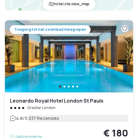
hotel.cta.view_map
Toegang tot het zwembad inbegrepen
Leonardo Royal Hotel London St Pauls
Greater London
|
4.6
/5
237 Recensies
€ 180
Gratis annulering