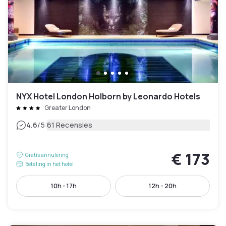
NYX Hotel London Holborn by Leonardo Hotels
Greater London
|
4.6
/5
61 Recensies
€ 173
Gratis annulering
Betaling in het hotel
10h - 17h
12h - 20h