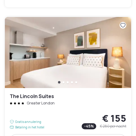
The Lincoln Suites
Greater London
€ 155
Gratis annulering
-
45
%
€ 280
per nacht
Betaling in het hotel