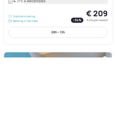
|
4.7
/5
4 Recensies
€ 209
Gratis annulering
-
34
%
€ 314
per nacht
Betaling in het hotel
08h - 13h