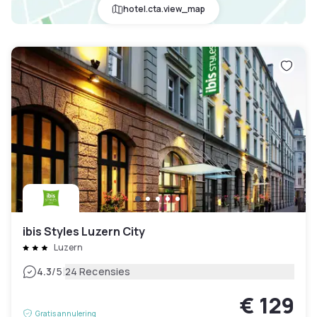
hotel.cta.view_map
ibis Styles Luzern City
Luzern
|
4.3
/5
24 Recensies
€ 129
Gratis annulering