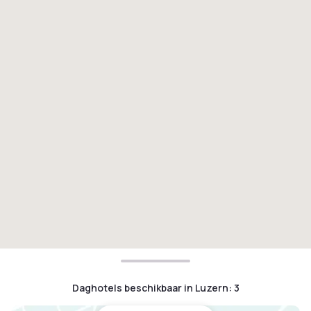
Daghotels beschikbaar in Luzern
:
3