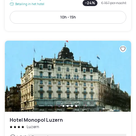
-
24
%
€ 167
per nacht
Betaling in het hotel
10h - 15h
Hotel Monopol Luzern
Luzern