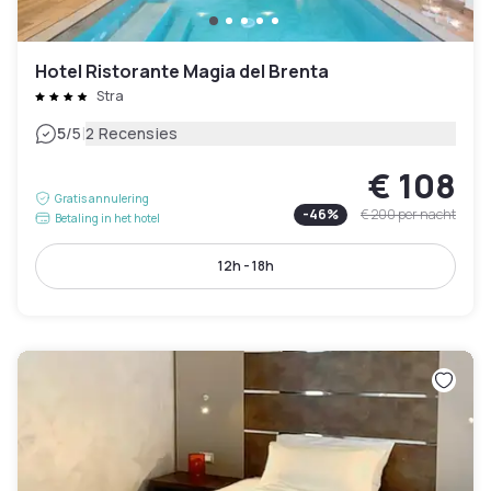
Hotel Ristorante Magia del Brenta
Stra
|
5
/5
2 Recensies
€ 108
Gratis annulering
-
46
%
€ 200
per nacht
Betaling in het hotel
12h - 18h