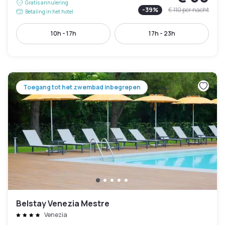
Gratis annulering
-
39
%
€ 110
per nacht
Betaling in het hotel
10h - 17h
17h - 23h
Toegang tot het zwembad inbegrepen
Belstay Venezia Mestre
Venezia