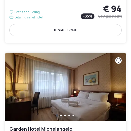
€ 94
Gratis annulering
-
35
%
€ 144
per nacht
Betaling in het hotel
10h30 - 17h30
Garden Hotel Michelangelo