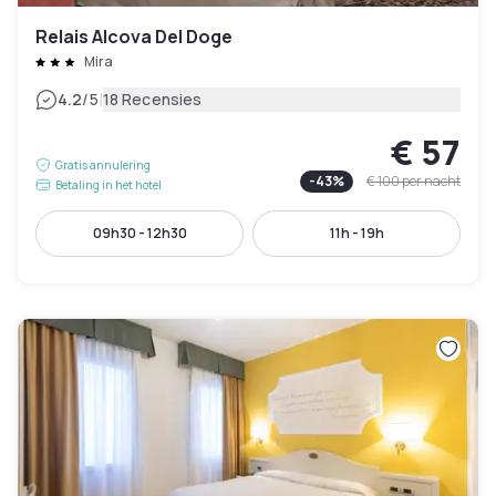
Relais Alcova Del Doge
Mira
|
4.2
/5
18 Recensies
€ 57
Gratis annulering
-
43
%
€ 100
per nacht
Betaling in het hotel
09h30 - 12h30
11h - 19h