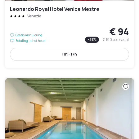
Leonardo Royal Hotel Venice Mestre
Venezia
€ 94
Gratis annulering
-
51
%
€ 190
per nacht
Betaling in het hotel
11h - 17h