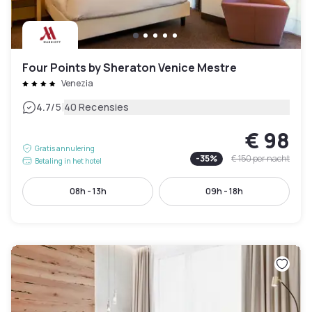
Four Points by Sheraton Venice Mestre
Venezia
|
4.7
/5
40 Recensies
€ 98
Gratis annulering
-
35
%
€ 150
per nacht
Betaling in het hotel
08h - 13h
09h - 18h