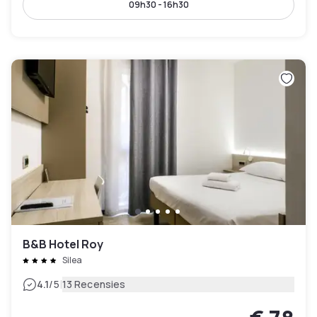
09h30 - 16h30
B&B Hotel Roy
Silea
|
4.1
/5
13 Recensies