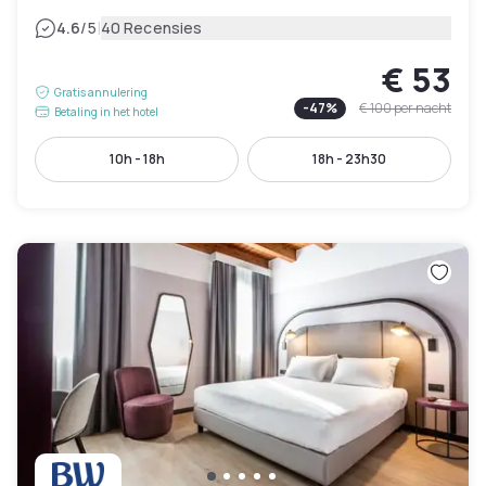
|
4.6
/5
40 Recensies
€ 53
Gratis annulering
-
47
%
€ 100
per nacht
Betaling in het hotel
10h - 18h
18h - 23h30