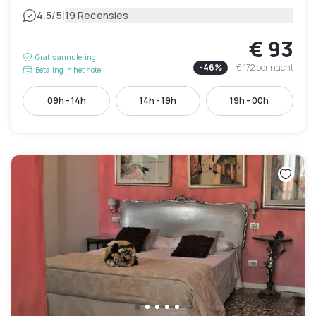
|
4.5
/5
19 Recensies
€ 93
Gratis annulering
-
46
%
€ 172
per nacht
Betaling in het hotel
09h - 14h
14h - 19h
19h - 00h