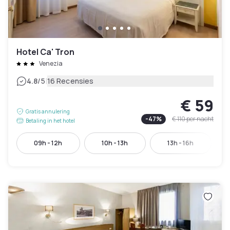
Hotel Ca' Tron
Venezia
|
4.8
/5
16 Recensies
€ 59
Gratis annulering
-
47
%
€ 110
per nacht
Betaling in het hotel
09h - 12h
10h - 13h
13h - 16h