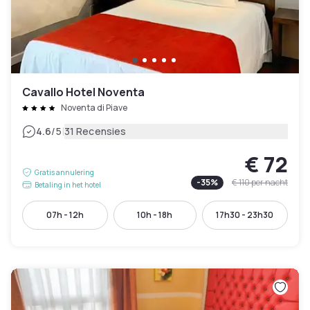
Cavallo Hotel Noventa
Noventa di Piave
|
4.6
/5
31 Recensies
€ 72
Gratis annulering
-
35
%
€ 110
per nacht
Betaling in het hotel
07h - 12h
10h - 18h
17h30 - 23h30