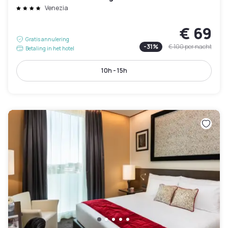
Venezia
€ 69
Gratis annulering
-
31
%
€ 100
per nacht
Betaling in het hotel
10h - 15h