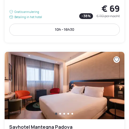
€ 69
Gratis annulering
-
38
%
€ 110
per nacht
Betaling in het hotel
10h - 16h30
Savhotel Mantegna Padova