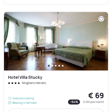
Hotel Villa Stucky
Mogliano Veneto
€ 69
Gratis annulering
-
54
%
€ 150
per nacht
Betaling in het hotel