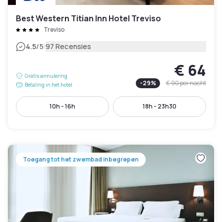
Best Western Titian Inn Hotel Treviso
Treviso
|
4.5
/5
97 Recensies
€ 64
Gratis annulering
-
29
%
€ 90
per nacht
Betaling in het hotel
10h - 16h
18h - 23h30
Toegang tot het zwembad inbegrepen