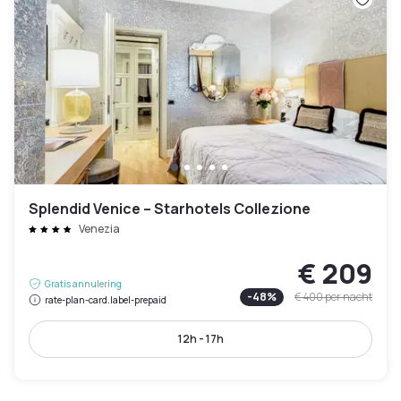
Splendid Venice – Starhotels Collezione
Venezia
€ 209
Gratis annulering
-
48
%
€ 400
per nacht
rate-plan-card.label-prepaid
12h - 17h