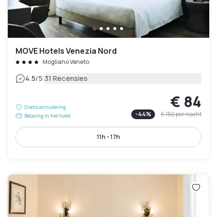
MOVE Hotels Venezia Nord
Mogliano Veneto
|
4.5
/5
31 Recensies
€ 84
Gratis annulering
-
44
%
€ 150
per nacht
Betaling in het hotel
11h - 17h