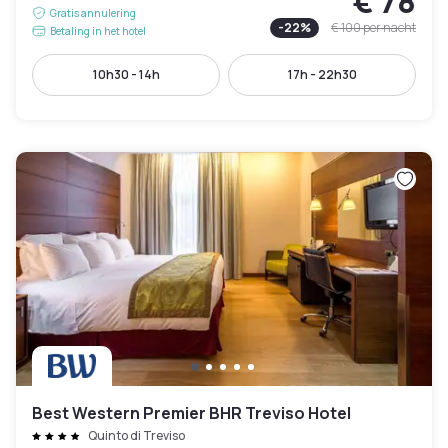
€ 78
Gratis annulering
-
22
%
€ 100
per nacht
Betaling in het hotel
10h30 - 14h
17h - 22h30
Best Western Premier BHR Treviso Hotel
Quinto di Treviso