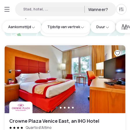
Stad, hotel, ...
Wanneer?
Alle 
Daghotels beschikbaar in Ponzano Veneto
:
28
Aankomsttijd
Tijdstip van vertrek
Duur
F
hotel.cta.view_map
Crowne Plaza Venice East, an IHG Hotel
Quarto d'Altino