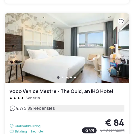
voco Venice Mestre - The Quid, an IHG Hotel
Venezia
|
4.7
/5
89 Recensies
€ 84
Gratis annulering
-
24
%
€ 110
per nacht
Betaling in het hotel