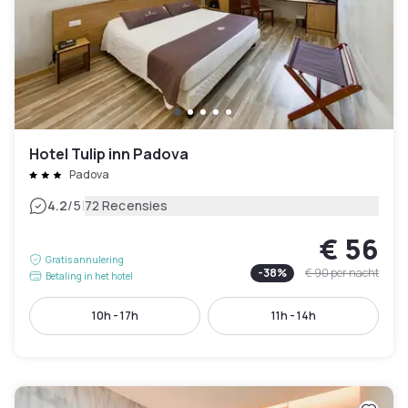
Hotel Tulip inn Padova
Padova
|
4.2
/5
72 Recensies
€ 56
Gratis annulering
-
38
%
€ 90
per nacht
Betaling in het hotel
10h - 17h
11h - 14h