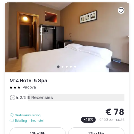
M14 Hotel & Spa
Padova
|
4.2
/5
6 Recensies
€ 78
Gratis annulering
-
48
%
€ 150
per nacht
Betaling in het hotel
10h - 15h
12h - 19h