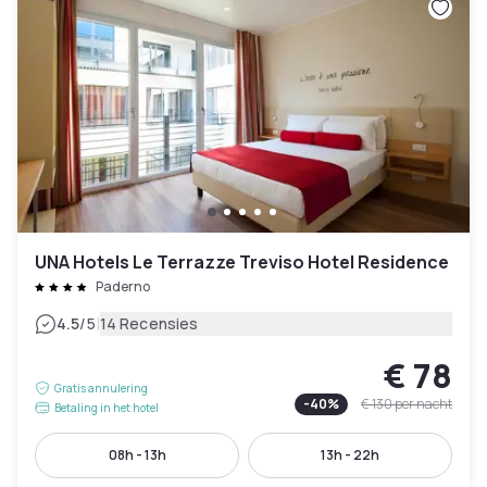
UNA Hotels Le Terrazze Treviso Hotel Residence
Paderno
|
4.5
/5
14 Recensies
€ 78
Gratis annulering
-
40
%
€ 130
per nacht
Betaling in het hotel
08h - 13h
13h - 22h