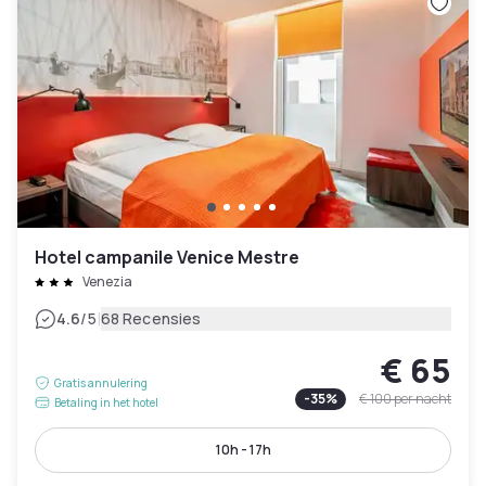
Hotel campanile Venice Mestre
Venezia
|
4.6
/5
68 Recensies
€ 65
Gratis annulering
-
35
%
€ 100
per nacht
Betaling in het hotel
10h - 17h