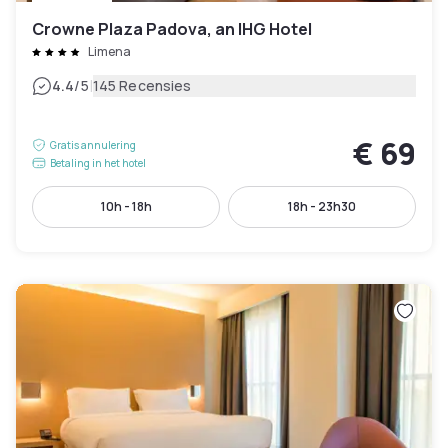
Crowne Plaza Padova, an IHG Hotel
Limena
|
4.4
/5
145 Recensies
€ 69
Gratis annulering
Betaling in het hotel
10h - 18h
18h - 23h30