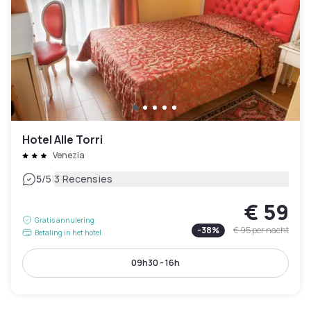
Hotel Alle Torri
Venezia
|
5
/5
3 Recensies
€ 59
Gratis annulering
-
38
%
€ 95
per nacht
Betaling in het hotel
09h30 - 16h