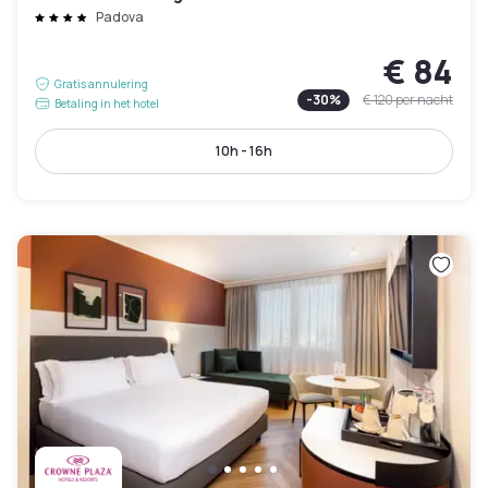
Padova
€ 84
Gratis annulering
-
30
%
€ 120
per nacht
Betaling in het hotel
10h - 16h