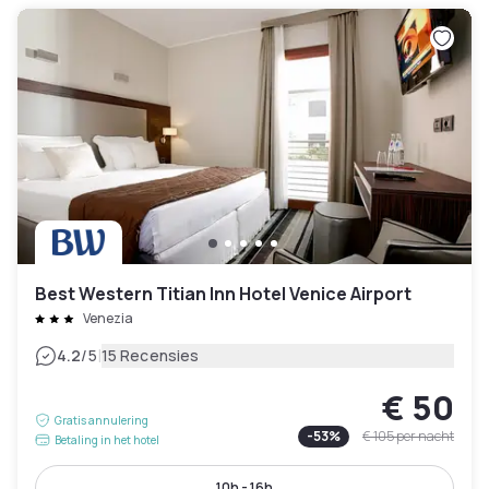
Best Western Titian Inn Hotel Venice Airport
Venezia
|
4.2
/5
15 Recensies
€ 50
Gratis annulering
-
53
%
€ 105
per nacht
Betaling in het hotel
10h - 16h