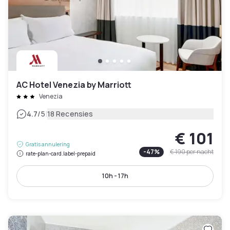
AC Hotel Venezia by Marriott
Venezia
|
4.7
/5
18 Recensies
€ 101
Gratis annulering
-
47
%
€ 190
per nacht
rate-plan-card.label-prepaid
10h - 17h