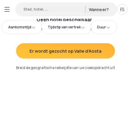
Stad, hotel, ...
Wanneer?
Alle 
Geen hotel beschikbaar
Aankomsttijd
Tijdstip van vertrek
Duur
Probeer uw zoekopdracht aan te passen
:
Er wordt gezocht op Valle d'Aosta
Breid de geografische reikwijdte van uw zoekopdracht uit