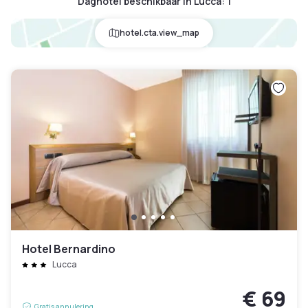
Daghotel beschikbaar in Lucca
:
1
hotel.cta.view_map
Hotel Bernardino
Lucca
€ 69
Gratis annulering