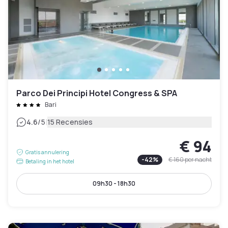
Parco Dei Principi Hotel Congress & SPA
Bari
|
4.6
/5
15 Recensies
€ 94
Gratis annulering
-
42
%
€ 160
per nacht
Betaling in het hotel
09h30 - 18h30