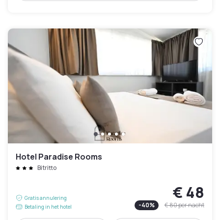
Hotel Paradise Rooms
Bitritto
€ 48
Gratis annulering
-
40
%
€ 80
per nacht
Betaling in het hotel