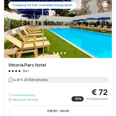
Toegang tot het zwembad inbegrepen
Vittoria Parc Hotel
Bari
|
4.8
/5
45 Recensies
€ 72
Gratis annulering
-
35
%
€ 110
per nacht
Betaling in het hotel
09h30 - 16h30