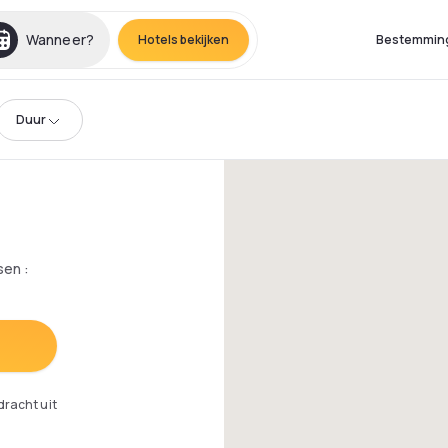
Wanneer?
Hotels bekijken
Bestemmin
Duur
sen
:
dracht uit