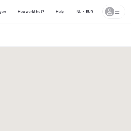
gen
Hoe werkt het?
Help
NL
•
EUR