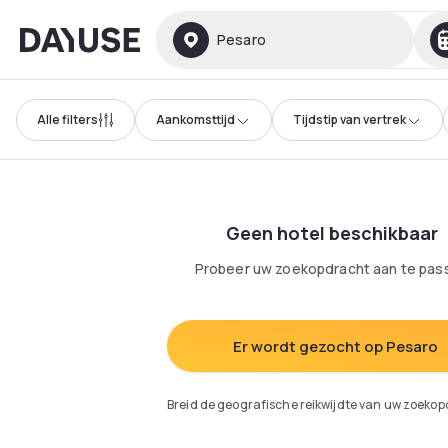
Dayuse
Pesaro
Alle filters
Aankomsttijd
Tijdstip van vertrek
Geen hotel beschikbaar
Probeer uw zoekopdracht aan te pas
Er wordt gezocht op Pesaro
Breid de geografische reikwijdte van uw zoekop