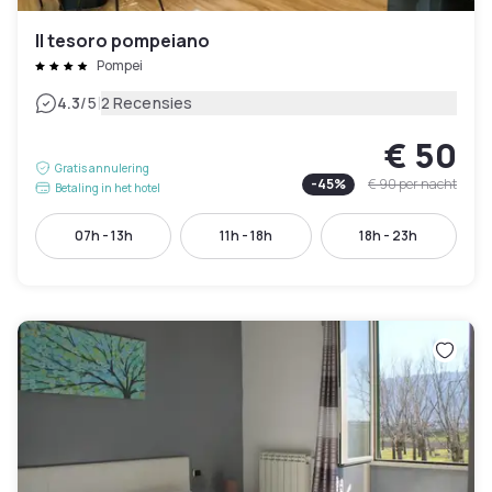
Il tesoro pompeiano
Pompei
|
4.3
/5
2 Recensies
€ 50
Gratis annulering
-
45
%
€ 90
per nacht
Betaling in het hotel
07h - 13h
11h - 18h
18h - 23h