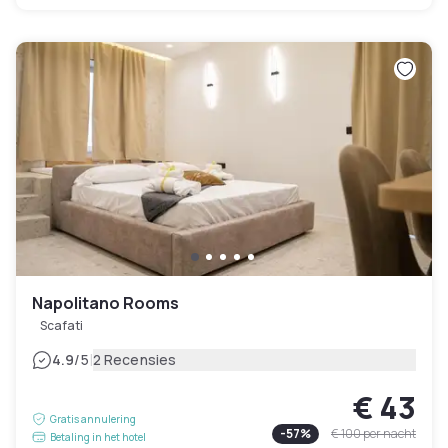
Napolitano Rooms
Scafati
|
4.9
/5
2 Recensies
€ 43
Gratis annulering
-
57
%
€ 100
per nacht
Betaling in het hotel