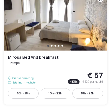
Mirosa Bed And breakfast
Pompei
€ 57
Gratis annulering
-
53
%
€ 120
per nacht
Betaling in het hotel
10h - 18h
10h - 22h
18h - 23h