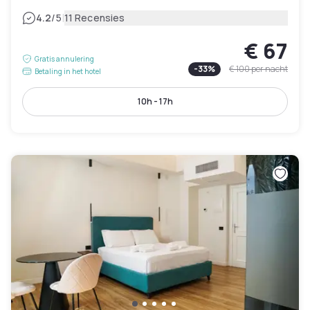
|
4.2
/5
11 Recensies
€ 67
Gratis annulering
-
33
%
€ 100
per nacht
Betaling in het hotel
10h - 17h