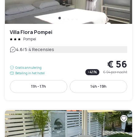
Villa Flora Pompei
Pompei
|
4.6
/5
4 Recensies
€ 56
Gratis annulering
-
41
%
€ 94
per nacht
Betaling in het hotel
11h - 17h
14h - 19h