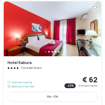
Hotel Sakura
Torre del Greco
€ 62
Gratis annulering
-
23
%
€ 80
per nacht
Betaling in het hotel
11h - 17h