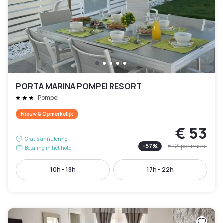
PORTA MARINA POMPEI RESORT
Pompei
Nieuw & Opmerkelijk
€ 53
Gratis annulering
-
57
%
€ 121
per nacht
Betaling in het hotel
10h - 18h
17h - 22h