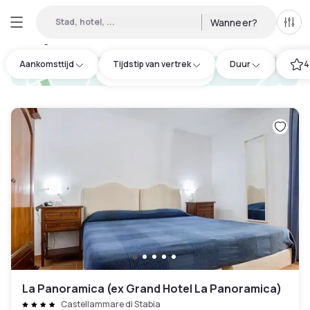
Stad, hotel, ...
Wanneer?
Alle 
Daghotels beschikbaar in Castellammare di Stabia
:
7
Aankomsttijd
Tijdstip van vertrek
Duur
4
hotel.cta.view_map
La Panoramica (ex Grand Hotel La Panoramica)
Castellammare di Stabia