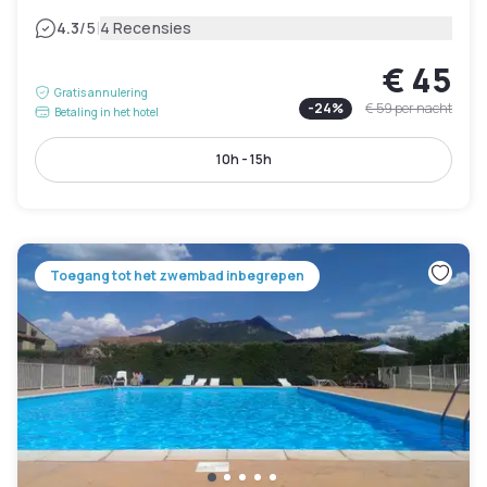
|
4.3
/5
4 Recensies
€ 45
Gratis annulering
-
24
%
€ 59
per nacht
Betaling in het hotel
10h - 15h
Toegang tot het zwembad inbegrepen