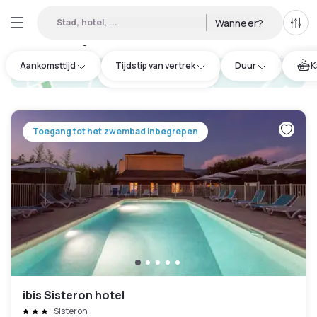
Stad, hotel, ...
Wanneer?
Alle 
Daghotels beschikbaar in Sisteron
:
2
Aankomsttijd
Tijdstip van vertrek
Duur
K
hotel.cta.view_map
Toegang tot het zwembad inbegrepen
ibis Sisteron hotel
Sisteron