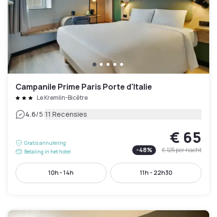
Campanile Prime Paris Porte d'Italie
Le Kremlin-Bicêtre
|
4.6
/5
11 Recensies
€ 65
Gratis annulering
-
48
%
€ 125
per nacht
Betaling in het hotel
10h - 14h
11h - 22h30