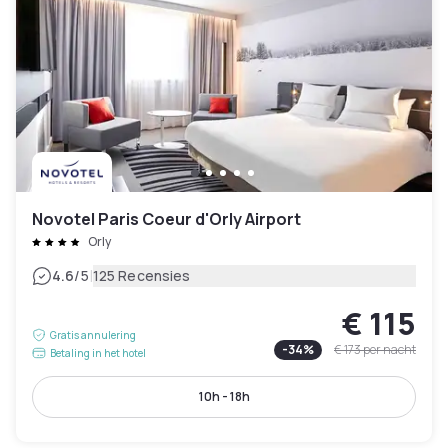
Novotel Paris Coeur d'Orly Airport
Orly
|
4.6
/5
125 Recensies
€ 115
Gratis annulering
-
34
%
€ 173
per nacht
Betaling in het hotel
10h - 18h