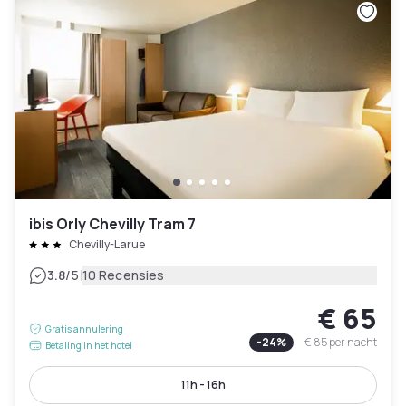
ibis Orly Chevilly Tram 7
Chevilly-Larue
|
3.8
/5
10 Recensies
€ 65
Gratis annulering
-
24
%
€ 85
per nacht
Betaling in het hotel
11h - 16h