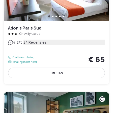
Adonis Paris Sud
Chevilly-Larue
|
4.2
/5
24 Recensies
€ 65
Gratis annulering
Betaling in het hotel
11h - 16h