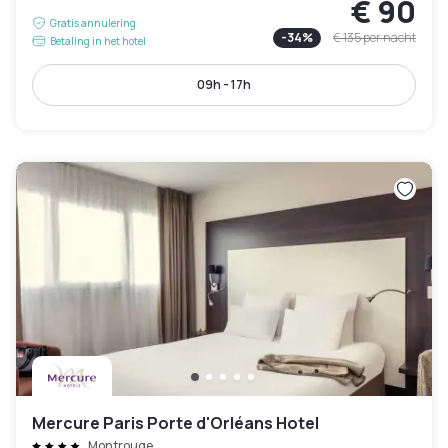
€ 90
Gratis annulering
-
34
%
€ 135
per nacht
Betaling in het hotel
09h - 17h
Mercure Paris Porte d'Orléans Hotel
Montrouge