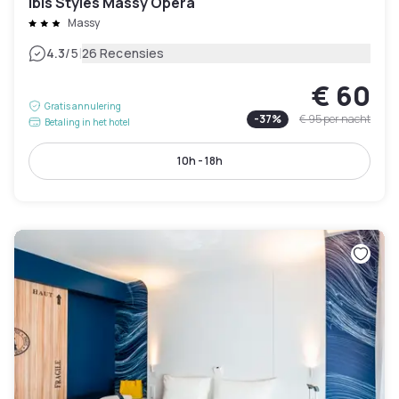
Ibis Styles Massy Opéra
Massy
|
4.3
/5
26 Recensies
€ 60
Gratis annulering
-
37
%
€ 95
per nacht
Betaling in het hotel
10h - 18h