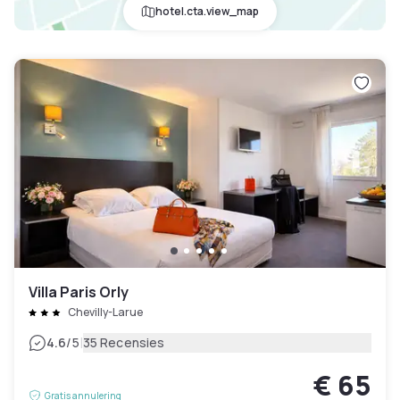
hotel.cta.view_map
Villa Paris Orly
Chevilly-Larue
|
4.6
/5
35 Recensies
€ 65
Gratis annulering