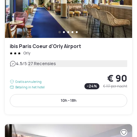
ibis Paris Coeur d'Orly Airport
Orly
|
4.5
/5
27 Recensies
€ 90
Gratis annulering
-
24
%
€ 117
per nacht
Betaling in het hotel
10h - 18h