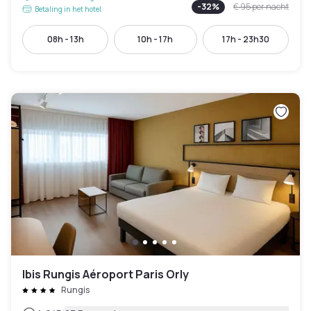
-
32
%
€ 95
per nacht
Betaling in het hotel
08h - 13h
10h - 17h
17h - 23h30
Ibis Rungis Aéroport Paris Orly
Rungis