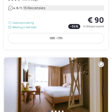
|
4.6
/5
15 Recensies
€ 90
Gratis annulering
-
34
%
€ 135
per nacht
Betaling in het hotel
10h - 17h