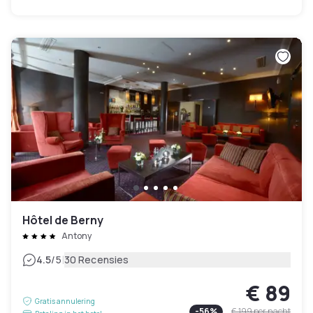
Hôtel de Berny
Antony
|
4.5
/5
30 Recensies
€ 89
Gratis annulering
-
56
%
€ 199
per nacht