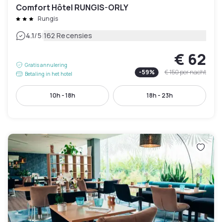
Comfort Hôtel RUNGIS-ORLY
Rungis
|
4.1
/5
162 Recensies
€ 62
Gratis annulering
-
59
%
€ 150
per nacht
Betaling in het hotel
10h - 18h
18h - 23h