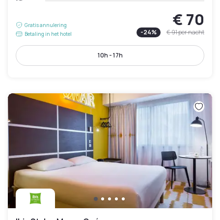
€ 70
Gratis annulering
-
24
%
€ 91
per nacht
Betaling in het hotel
10h - 17h