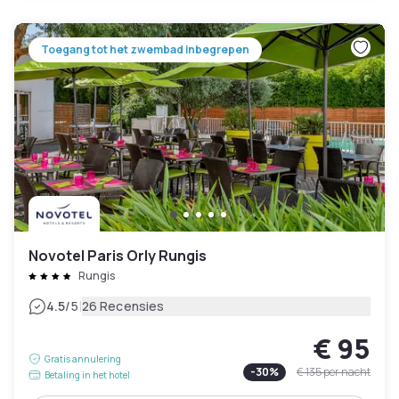
Toegang tot het zwembad inbegrepen
Novotel Paris Orly Rungis
Rungis
|
4.5
/5
26 Recensies
€ 95
Gratis annulering
-
30
%
€ 135
per nacht
Betaling in het hotel