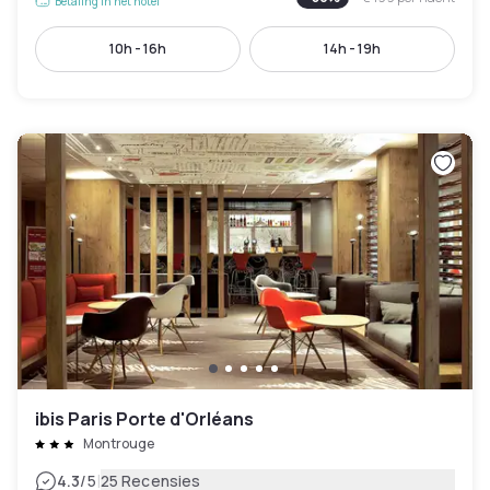
Betaling in het hotel
10h - 16h
14h - 19h
ibis Paris Porte d'Orléans
Montrouge
|
4.3
/5
25 Recensies