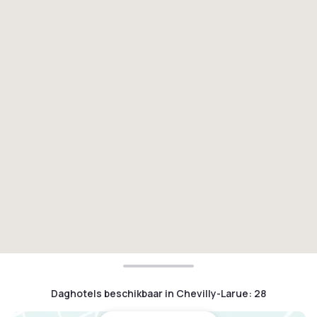
Daghotels beschikbaar in Chevilly-Larue
:
28