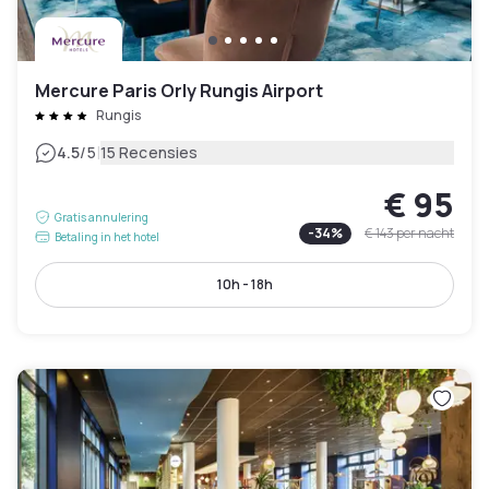
Mercure Paris Orly Rungis Airport
Rungis
|
4.5
/5
15 Recensies
€ 95
Gratis annulering
-
34
%
€ 143
per nacht
Betaling in het hotel
10h - 18h