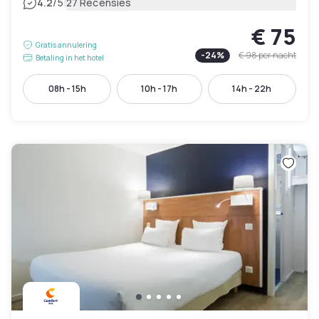
|
4.2
/5
27 Recensies
€ 75
Gratis annulering
-
24
%
€ 98
per nacht
Betaling in het hotel
08h - 15h
10h - 17h
14h - 22h