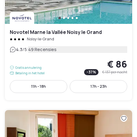
Novotel Marne la Vallée Noisy le Grand
Noisy-le-Grand
|
4.3
/5
49 Recensies
€ 86
Gratis annulering
-
37
%
€ 137
per nacht
Betaling in het hotel
11h - 18h
17h - 23h