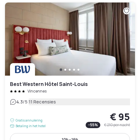
Best Western Hôtel Saint-Louis
Vincennes
|
4.3
/5
11 Recensies
€ 95
Gratis annulering
-
55
%
€ 210
per nacht
Betaling in het hotel
10h - 16h