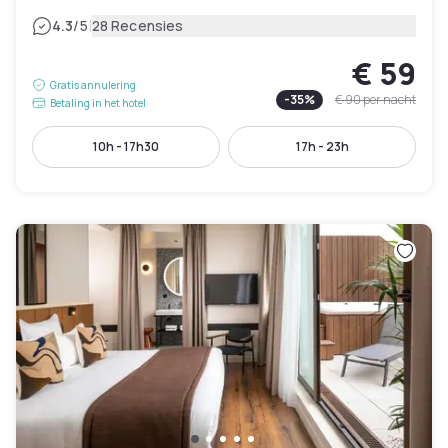
|
4.3
/5
28 Recensies
€ 59
Gratis annulering
-
35
%
€ 90
per nacht
Betaling in het hotel
10h - 17h30
17h - 23h