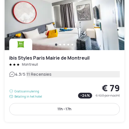
ibis Styles Paris Mairie de Montreuil
Montreuil
|
4.3
/5
11 Recensies
€ 79
Gratis annulering
-
24
%
€ 103
per nacht
Betaling in het hotel
11h - 17h