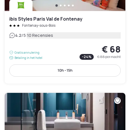
ibis Styles Paris Val de Fontenay
Fontenay-sous-Bois
|
4.2
/5
10 Recensies
€ 68
Gratis annulering
-
24
%
€ 88
per nacht
Betaling in het hotel
10h - 15h