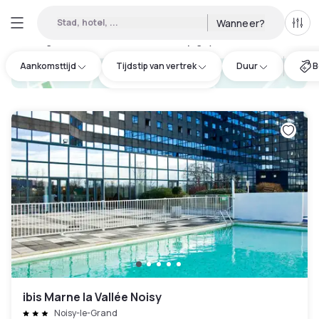
Stad, hotel, ...
Wanneer?
Alle 
Daghotels beschikbaar in Champigny-sur-Marne
:
12
Aankomsttijd
Tijdstip van vertrek
Duur
B
hotel.cta.view_map
ibis Marne la Vallée Noisy
Noisy-le-Grand