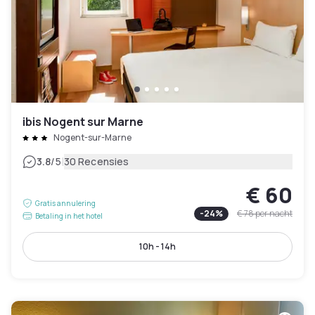
ibis Nogent sur Marne
Nogent-sur-Marne
|
3.8
/5
30 Recensies
€ 60
Gratis annulering
-
24
%
€ 78
per nacht
Betaling in het hotel
10h - 14h