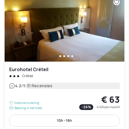
Eurohotel Créteil
Créteil
|
4.2
/5
31 Recensies
€ 63
Gratis annulering
-
26
%
€ 85
per nacht
Betaling in het hotel
10h - 16h