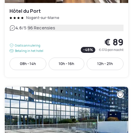
Hôtel du Port
Nogent-sur-Marne
|
4.6
/5
96 Recensies
€ 89
Gratis annulering
-
48
%
€ 170
per nacht
Betaling in het hotel
08h - 14h
10h - 16h
12h - 21h