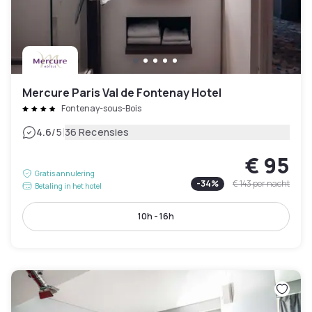
Mercure Paris Val de Fontenay Hotel
Fontenay-sous-Bois
|
4.6
/5
36 Recensies
€ 95
Gratis annulering
-
34
%
€ 143
per nacht
Betaling in het hotel
10h - 16h