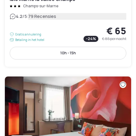
Champs-sur-Marne
|
4.2
/5
79 Recensies
€ 65
Gratis annulering
-
24
%
€ 85
per nacht
Betaling in het hotel
10h - 15h