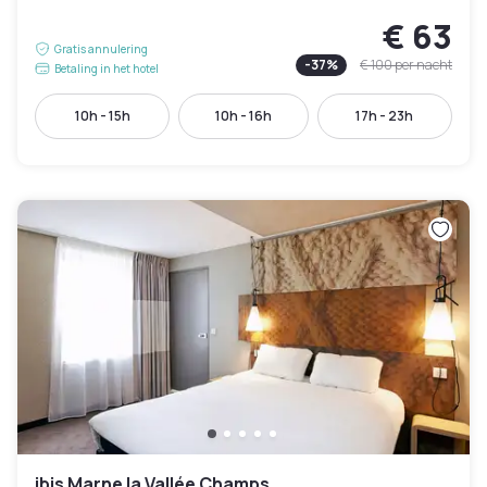
€ 63
Gratis annulering
-
37
%
€ 100
per nacht
Betaling in het hotel
10h - 15h
10h - 16h
17h - 23h
ibis Marne la Vallée Champs