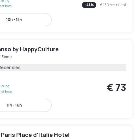
lering
-
41
%
€ 130
per nacht
het hotel
10h - 15h
anso by HappyCulture
s 13ème
Recensies
€ 73
lering
het hotel
11h - 16h
Paris Place d'Italie Hotel