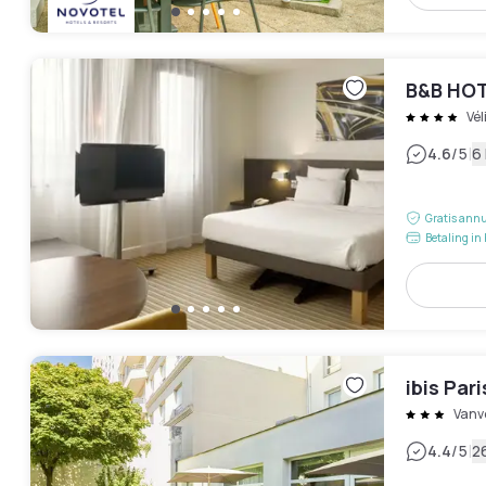
B&B HOT
Vél
|
4.6
/5
6
Gratis annu
Betaling in 
ibis Par
Vanv
|
4.4
/5
2