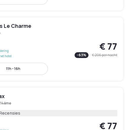
is Le Charme
e
€ 77
lering
-
63
%
€ 206
per nacht
het hotel
11h - 16h
ax
s 14ème
 Recensies
€ 77