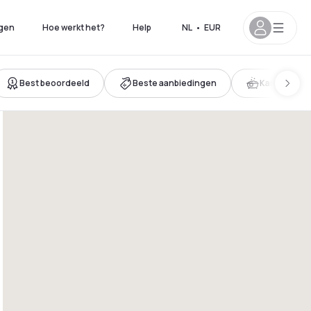
gen
Hoe werkt het?
Help
NL
•
EUR
Best beoordeeld
Beste aanbiedingen
Kamer met 