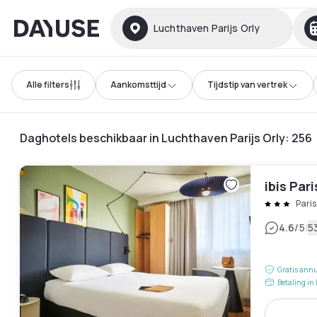
Dayuse
Luchthaven Parijs Orly
Alle filters
Aankomsttijd
Tijdstip van vertrek
Daghotels beschikbaar in Luchthaven Parijs Orly
:
256
ibis Par
Pari
|
4.6
/5
5
Gratis annu
Betaling in 