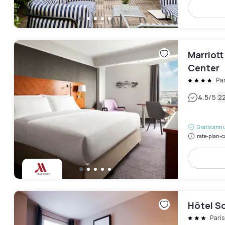
Marriott
Center
Pa
|
4.5
/5
2
Gratis annu
rate-plan-c
Hôtel S
Pari