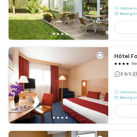
Gratis annu
Betaling in 
Hôtel Fo
Me
|
3.9
/5
2
Gratis annu
Betaling in 