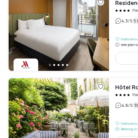
Residenc
Pa
|
4.3
/5
5
Gratis annu
rate-plan-c
Hôtel Ro
Pa
|
4.6
/5
3
Gratis annu
Betaling in 