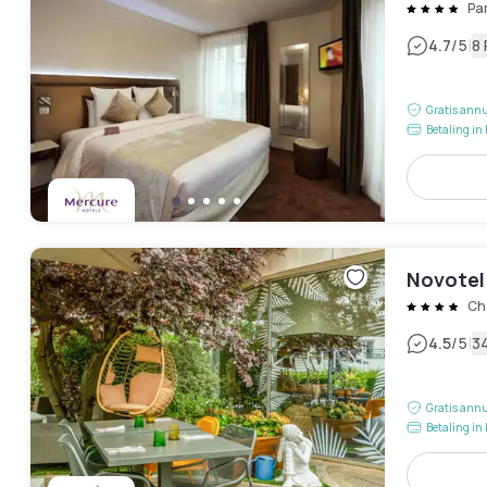
Pa
|
4.7
/5
8
Gratis annu
Betaling in 
Novotel
Ch
|
4.5
/5
3
Gratis annu
Betaling in 