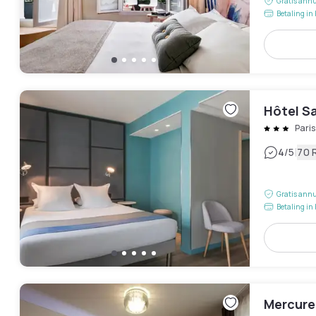
Gratis annu
Betaling in 
Hôtel S
Pari
|
4
/5
70 
Gratis annu
Betaling in 
Mercure 