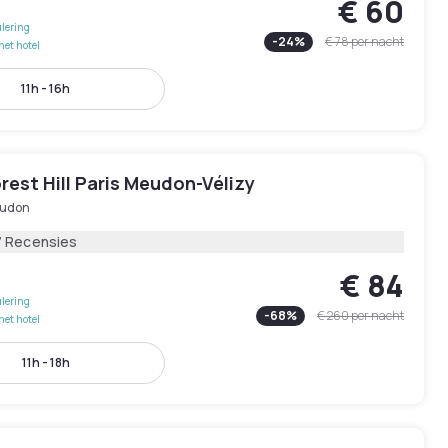
€ 60
lering
-
24
%
€ 78
per nacht
het hotel
11h - 16h
rest Hill Paris Meudon-Vélizy
udon
7 Recensies
€ 84
lering
-
68
%
€ 260
per nacht
het hotel
11h - 18h