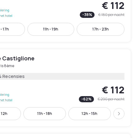
€ 112
lering
-
38
%
€ 180
per nacht
het hotel
 - 17h
11h - 19h
17h - 23h
e Castiglione
ris 8ème
4 Recensies
€ 112
lering
-
62
%
€ 290
per nacht
het hotel
 12h
11h - 18h
12h - 15h
12h - 
Volgend