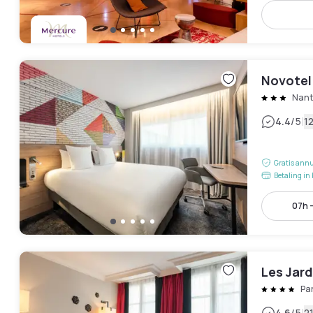
Novotel
Nant
|
4.4
/5
1
Gratis annu
Betaling in 
07h -
Les Jardi
Pa
4.6
/5
2