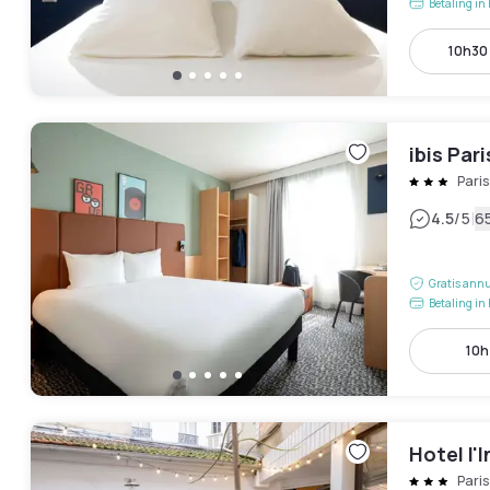
Betaling in 
10h30
ibis Par
Pari
|
4.5
/5
6
Gratis annu
Betaling in 
10h
Hotel l'
Pari