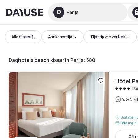
Dayuse
Parijs
Alle filters
Aankomsttijd
Tijdstip van vertrek
Daghotels beschikbaar in Parijs
:
580
Hôtel P
Pa
|
4.3
/5
4
Gratis annu
Betaling in 
07h -