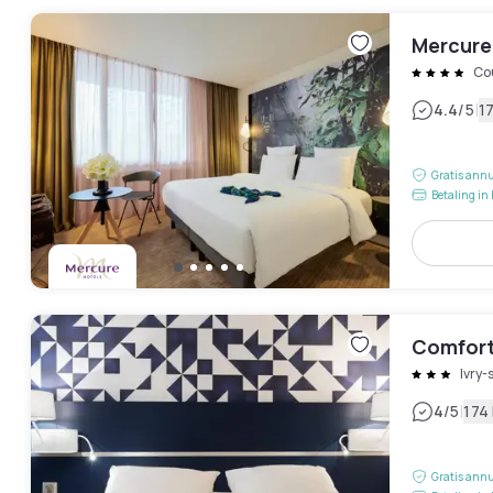
Mercure 
Co
|
4.4
/5
1
Gratis annu
Betaling in 
Comfort 
Ivry-
|
4
/5
174
Gratis annu