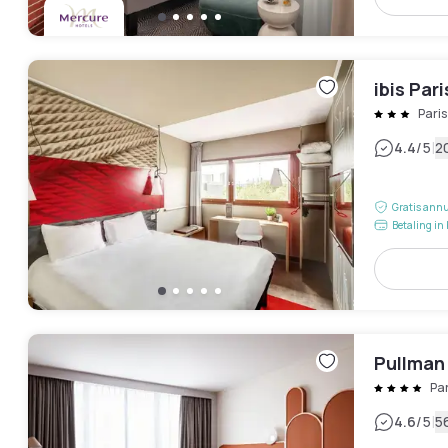
ibis Par
Pari
|
4.4
/5
2
Gratis annu
Betaling in 
Pullman
Pa
|
4.6
/5
5