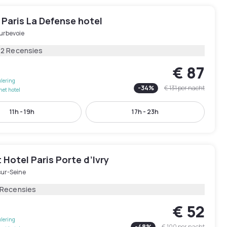
Paris La Defense hotel
urbevoie
72 Recensies
€ 87
lering
-
34
%
€ 131
per nacht
het hotel
11h - 19h
17h - 23h
Hotel Paris Porte d’Ivry
sur-Seine
 Recensies
€ 52
lering
-
48
%
€ 100
per nacht