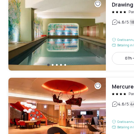
Drawing
Pa
|
4.6
/5
1
Gratis annu
Betaling in 
07h -
Mercure
Pa
|
4.6
/5
4
Gratis annu
Betaling in 