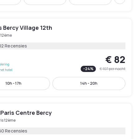
Volgend
is Bercy Village 12th
s 12ème
02 Recensies
€ 82
lering
-
24
%
€ 107
per nacht
het hotel
10h - 17h
14h - 20h
 Paris Centre Bercy
ris 12ème
60 Recensies