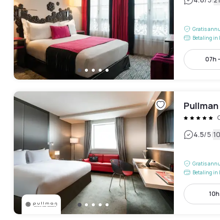
|
Gratis annu
Betaling in 
07h -
Pullman 
|
4.5
/5
1
Gratis annu
Betaling in 
10h