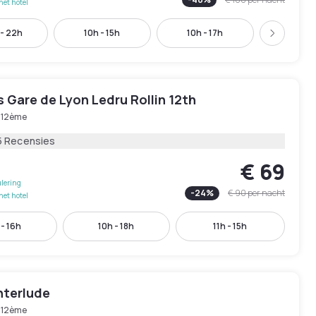
het hotel
 - 22h
10h - 15h
10h - 17h
10h30 -
Volgend
is Gare de Lyon Ledru Rollin 12th
s 12ème
5 Recensies
€ 69
lering
-
24
%
€ 90
per nacht
het hotel
 - 16h
10h - 18h
11h - 15h
Interlude
s 12ème