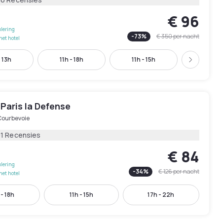
€ 96
lering
-
73
%
€ 350
per nacht
het hotel
 13h
11h - 18h
11h - 15h
17h - 
Volgend
Paris la Defense
Courbevoie
01 Recensies
€ 84
lering
-
34
%
€ 126
per nacht
het hotel
 - 18h
11h - 15h
17h - 22h