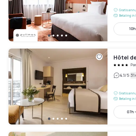
Gratis annu
Betaling in 
10h
Hôtel d
Pa
|
4.1
/5
31
Gratis annu
Betaling in 
07h -