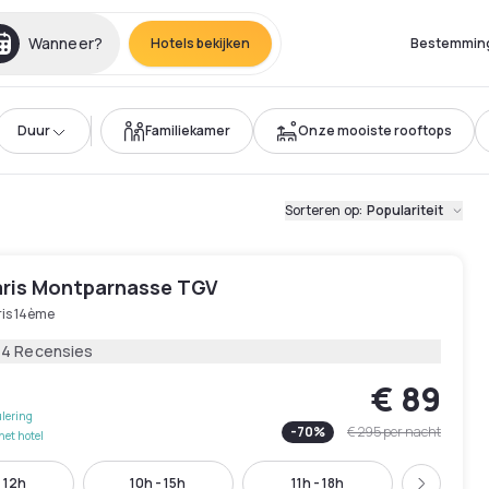
Wanneer?
Hotels bekijken
Bestemmin
Duur
Familiekamer
Onze mooiste rooftops
Sorteren op
:
Populariteit
aris Montparnasse TGV
ris 14ème
14 Recensies
€ 89
lering
-
70
%
€ 295
per nacht
het hotel
 12h
10h - 15h
11h - 18h
11h - 