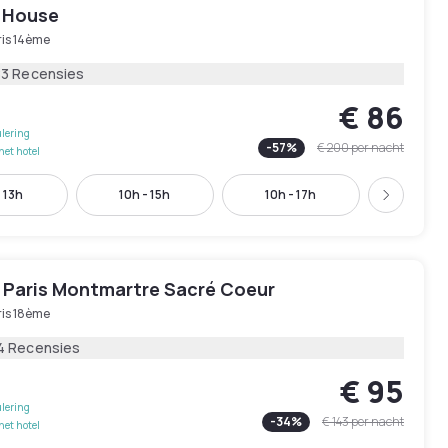
 House
ris 14ème
83 Recensies
€ 86
lering
-
57
%
€ 200
per nacht
het hotel
 13h
10h - 15h
10h - 17h
11h - 
Volgend
 Paris Montmartre Sacré Coeur
ris 18ème
4 Recensies
€ 95
lering
-
34
%
€ 143
per nacht
het hotel