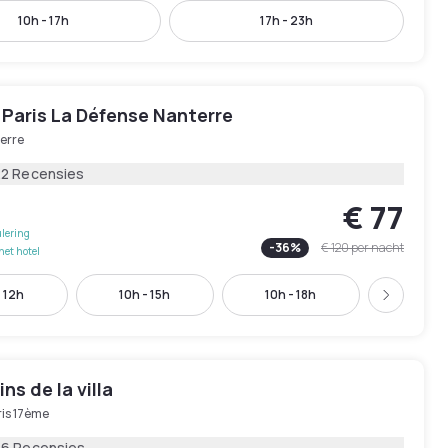
10h - 17h
17h - 23h
 Paris La Défense Nanterre
erre
22 Recensies
€ 77
lering
-
36
%
€ 120
per nacht
het hotel
 12h
10h - 15h
10h - 18h
11h - 
Volgend
ns de la villa
ris 17ème
16 Recensies