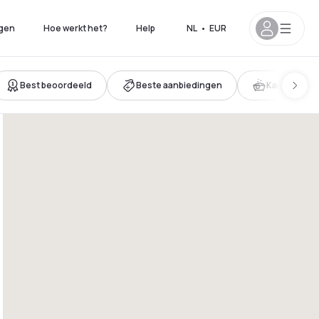
gen
Hoe werkt het?
Help
NL
•
EUR
Best beoordeeld
Beste aanbiedingen
Kamer met 
19h