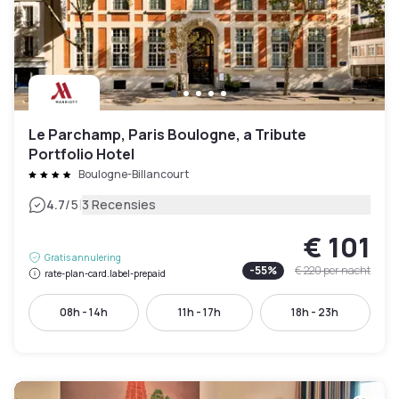
Le Parchamp, Paris Boulogne, a Tribute
Portfolio Hotel
Boulogne-Billancourt
|
4.7
/5
3 Recensies
€ 101
Gratis annulering
-
55
%
€ 220
per nacht
rate-plan-card.label-prepaid
08h - 14h
11h - 17h
18h - 23h