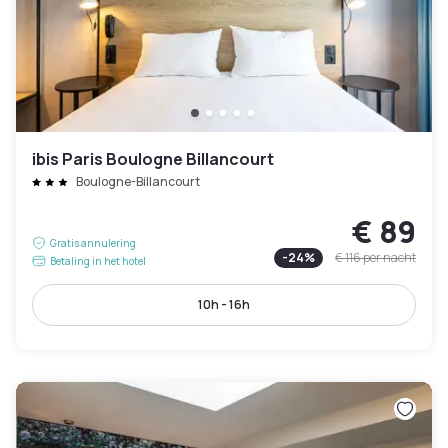
ibis Paris Boulogne Billancourt
Boulogne-Billancourt
€ 89
Gratis annulering
-
24
%
€ 116
per nacht
Betaling in het hotel
10h - 16h