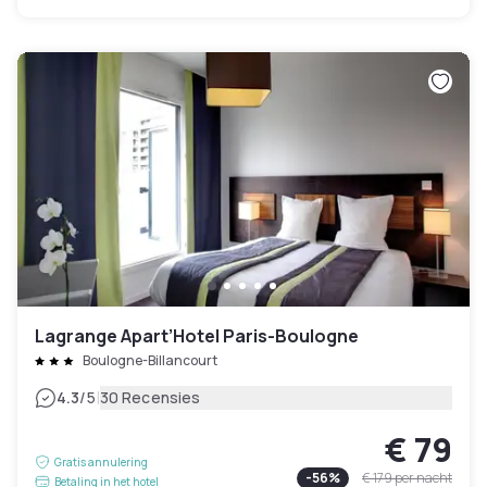
Lagrange Apart’Hotel Paris-Boulogne
Boulogne-Billancourt
|
4.3
/5
30 Recensies
€ 79
Gratis annulering
-
56
%
€ 179
per nacht
Betaling in het hotel