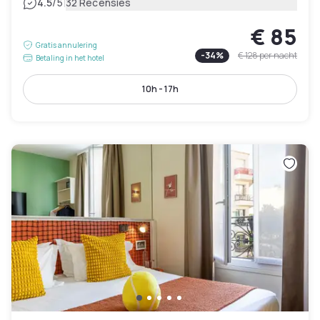
|
4.5
/5
32 Recensies
€ 85
Gratis annulering
-
34
%
€ 128
per nacht
Betaling in het hotel
10h - 17h