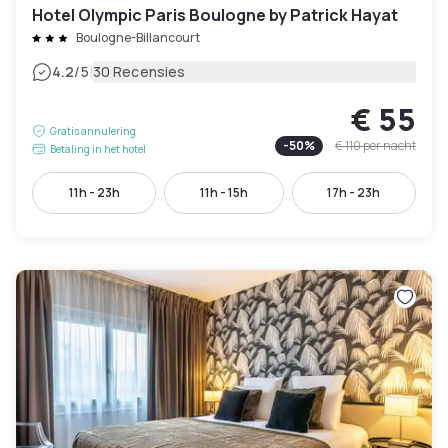
Hotel Olympic Paris Boulogne by Patrick Hayat
Boulogne-Billancourt
|
4.2
/5
30 Recensies
€ 55
Gratis annulering
-
50
%
€ 110
per nacht
Betaling in het hotel
11h - 23h
11h - 15h
17h - 23h