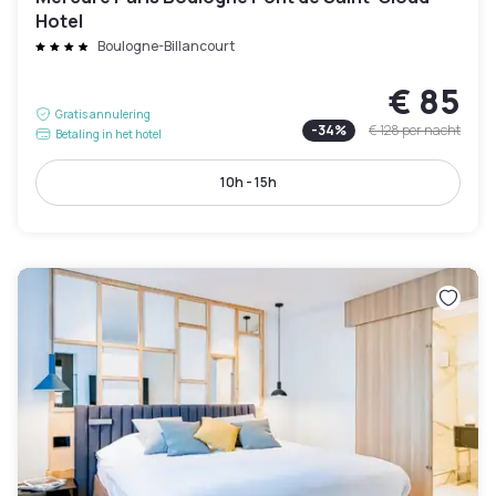
Hotel
Boulogne-Billancourt
€ 85
Gratis annulering
-
34
%
€ 128
per nacht
Betaling in het hotel
10h - 15h