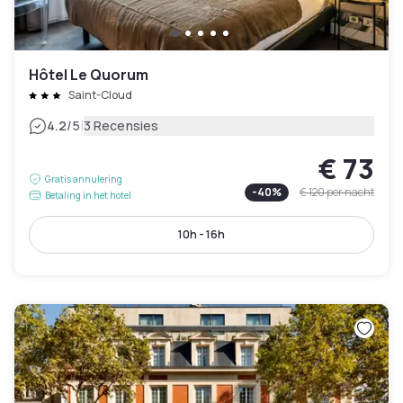
Hôtel Le Quorum
Saint-Cloud
|
4.2
/5
3 Recensies
€ 73
Gratis annulering
-
40
%
€ 120
per nacht
Betaling in het hotel
10h - 16h