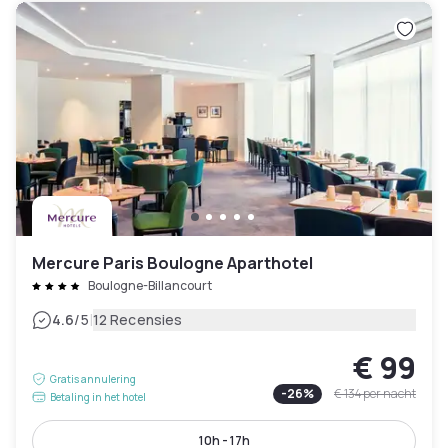
Mercure Paris Boulogne Aparthotel
Boulogne-Billancourt
|
4.6
/5
12 Recensies
€ 99
Gratis annulering
-
26
%
€ 134
per nacht
Betaling in het hotel
10h - 17h