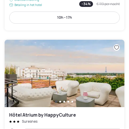
-
34
%
€ 119
per nacht
Betaling in het hotel
10h - 17h
Hôtel Atrium by HappyCulture
Suresnes