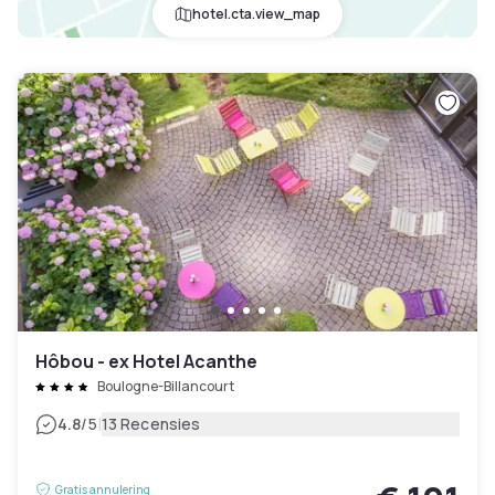
hotel.cta.view_map
Hôbou - ex Hotel Acanthe
Boulogne-Billancourt
|
4.8
/5
13 Recensies
Gratis annulering