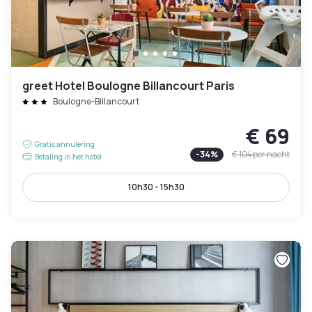
greet Hotel Boulogne Billancourt Paris
Boulogne-Billancourt
€ 69
Gratis annulering
-
34
%
€ 104
per nacht
Betaling in het hotel
10h30 - 15h30