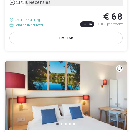
|
4.1
/5
6 Recensies
€ 68
Gratis annulering
-
59
%
€ 165
per nacht
Betaling in het hotel
11h - 16h