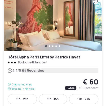
Hôtel Alpha Paris Eiffel by Patrick Hayat
Boulogne-Billancourt
|
4.4
/5
64 Recensies
€ 60
Gratis annulering
-
46
%
€ 110
per nacht
Betaling in het hotel
11h - 23h
11h - 15h
17h - 23h