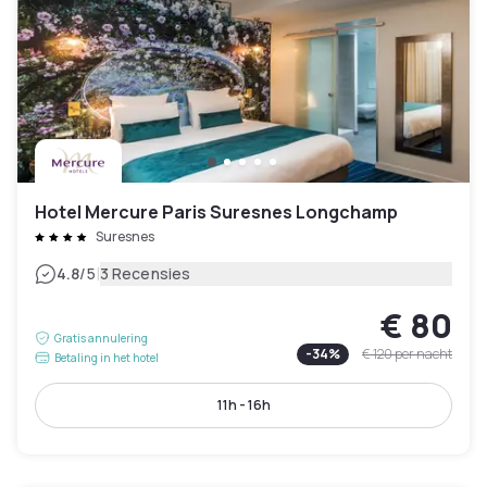
Hotel Mercure Paris Suresnes Longchamp
Suresnes
|
4.8
/5
3 Recensies
€ 80
Gratis annulering
-
34
%
€ 120
per nacht
Betaling in het hotel
11h - 16h