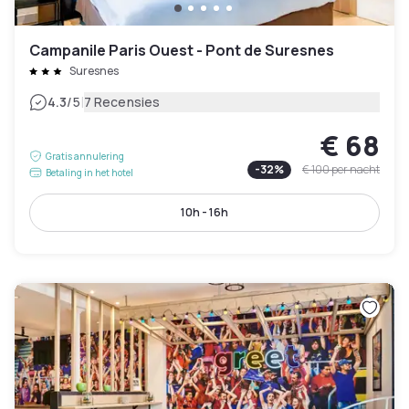
Campanile Paris Ouest - Pont de Suresnes
Suresnes
|
4.3
/5
7 Recensies
€ 68
Gratis annulering
-
32
%
€ 100
per nacht
Betaling in het hotel
10h - 16h