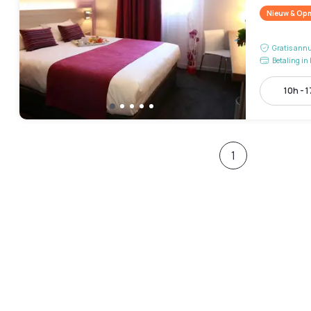
Nieuw & Opm
Gratis annu
Betaling in 
10h - 
1