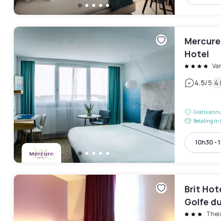
Mercure
Hotel
Va
|
4.5
/5
4
Gratis annu
Betaling in 
10h30 - 
Brit Hot
Golfe d
Thei