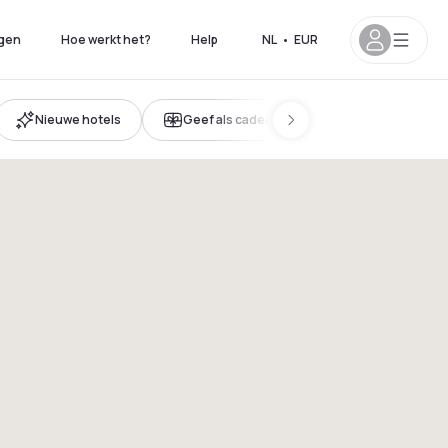
gen
Hoe werkt het?
Help
NL
•
EUR
Nieuwe hotels
Geef als cadeau