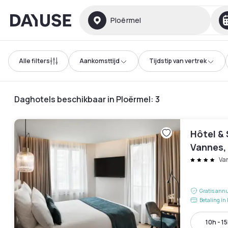
Dayuse
Ploërmel
Alle filters
Aankomsttijd
Tijdstip van vertrek
Daghotels beschikbaar in Ploërmel
:
3
Hôtel & 
Vannes, 
Boutiqu
Va
Gratis annu
Betaling in 
10h - 1