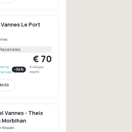
 Vannes Le Port
nnes
 Recensies
€ 70
€ 105
per
lering
-
34
%
nacht
het hotel
16h30
el Vannes - Theix
u Morbihan
x-Noyalo