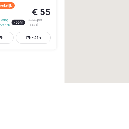
erkelijk
€ 55
€ 120
per
lering
-
55
%
nacht
het hotel
17h
17h - 23h