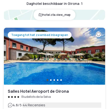
Daghotel beschikbaar in Girona
:
1
hotel.cta.view_map
Toegang tot het zwembad inbegrepen
Salles Hotel Aeroport de Girona
Riudellots de la Selva
|
4.6
/5
44 Recensies