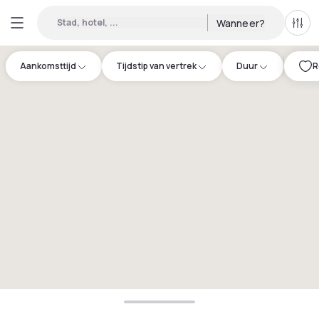
Stad, hotel, ...
Wanneer?
Alle 
Aankomsttijd
Tijdstip van vertrek
Duur
R