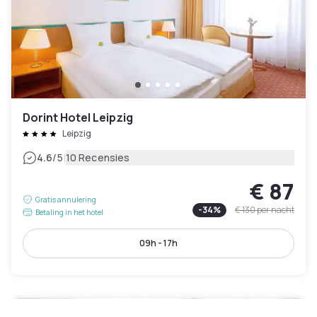
Dorint Hotel Leipzig
Leipzig
|
4.6
/5
10 Recensies
€ 87
Gratis annulering
-
34
%
€ 130
per nacht
Betaling in het hotel
09h - 17h