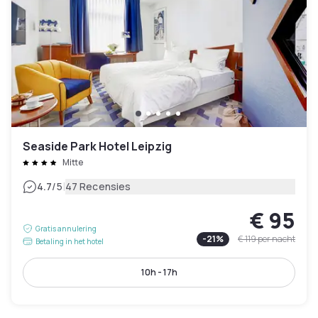
Seaside Park Hotel Leipzig
Mitte
|
4.7
/5
47 Recensies
€ 95
Gratis annulering
-
21
%
€ 119
per nacht
Betaling in het hotel
10h - 17h