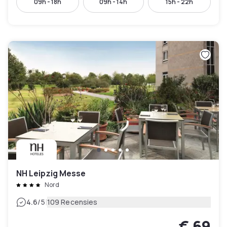
09h - 18h
09h - 14h
15h - 22h
NH Leipzig Messe
Nord
|
4.6
/5
109 Recensies
€ 69