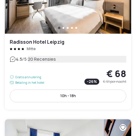
Radisson Hotel Leipzig
Mitte
|
4.5
/5
20 Recensies
€ 68
Gratis annulering
-
26
%
€ 91
per nacht
Betaling in het hotel
10h - 18h