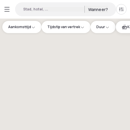
Stad, hotel, ...
Wanneer?
Alle 
Aankomsttijd
Tijdstip van vertrek
Duur
K