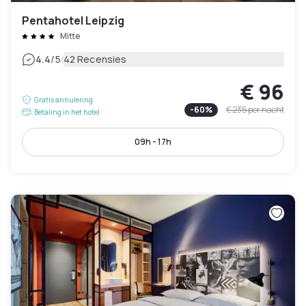
Pentahotel Leipzig
Mitte
|
4.4
/5
42 Recensies
€ 96
Gratis annulering
-
60
%
€ 235
per nacht
Betaling in het hotel
09h - 17h