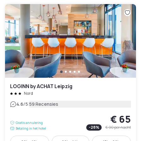
LOGINN by ACHAT Leipzig
Nord
|
4.6
/5
59 Recensies
€ 65
Gratis annulering
-
28
%
€ 90
per nacht
Betaling in het hotel