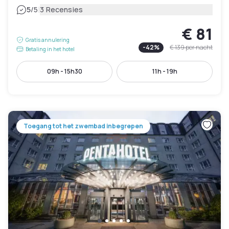
|
5
/5
3 Recensies
€ 81
Gratis annulering
-
42
%
€ 139
per nacht
Betaling in het hotel
09h - 15h30
11h - 19h
Toegang tot het zwembad inbegrepen