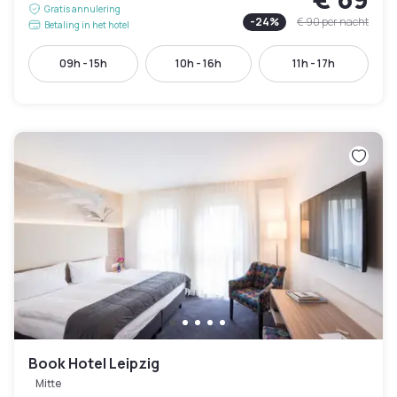
Gratis annulering
-
24
%
€ 90
per nacht
Betaling in het hotel
09h - 15h
10h - 16h
11h - 17h
Book Hotel Leipzig
Mitte