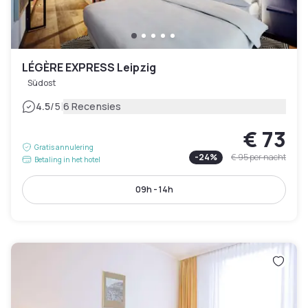
LÉGÈRE EXPRESS Leipzig
Südost
|
4.5
/5
6 Recensies
€ 73
Gratis annulering
-
24
%
€ 95
per nacht
Betaling in het hotel
09h - 14h