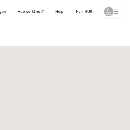
gen
Hoe werkt het?
Help
NL
•
EUR