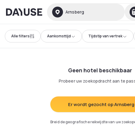
Dayuse
Arnsberg
Alle filters
Aankomsttijd
Tijdstip van vertrek
Geen hotel beschikbaar
Probeer uw zoekopdracht aan te pas
Er wordt gezocht op Arnsberg
Breid de geografische reikwijdte van uw zoekop