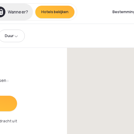
Wanneer?
Hotels bekijken
Bestemmin
Duur
sen
:
dracht uit