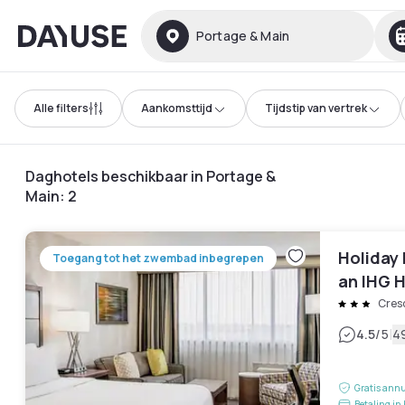
Dayuse
Portage & Main
Alle filters
Aankomsttijd
Tijdstip van vertrek
Daghotels beschikbaar in Portage &
Main
:
2
Holiday
Toegang tot het zwembad inbegrepen
an IHG 
Cres
|
4.5
/5
4
Gratis annu
Betaling in 