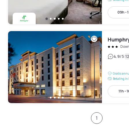
09h - 
Humphry
Dow
|
4.9
/5
1
Gratis annu
Betaling in 
11h - 
1