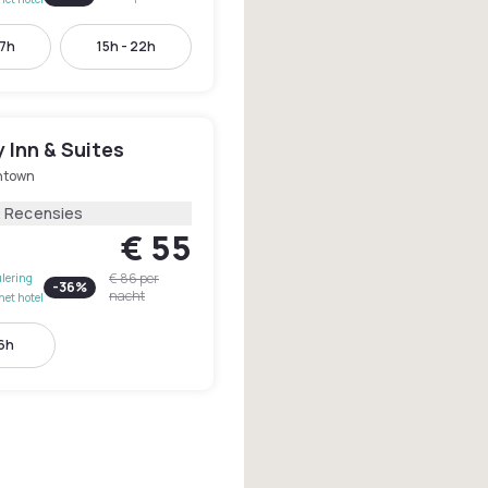
17h
15h - 22h
 Inn & Suites
ntown
2 Recensies
€ 55
€ 86
per
lering
-
36
%
nacht
het hotel
16h