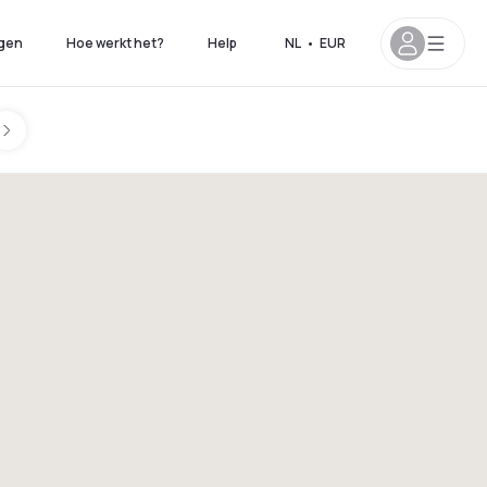
gen
Hoe werkt het?
Help
NL
•
EUR