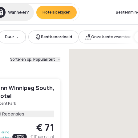
Wanneer?
Hotels bekijken
Bestemmin
Duur
Best beoordeeld
Onze beste zwembaden
Sorteren op
:
Populariteit
 Inn Winnipeg South,
Hotel
cent Park
9 Recensies
€ 71
lering
-
37
%
€ 111
per nacht
het hotel