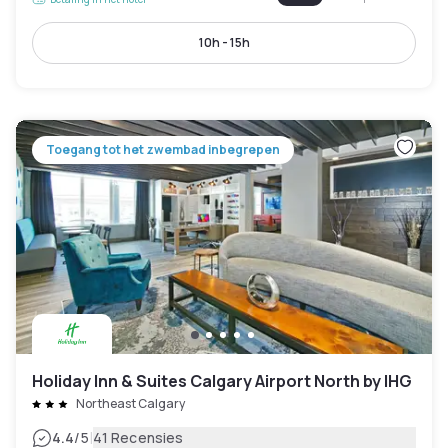
10h - 15h
Toegang tot het zwembad inbegrepen
Holiday Inn & Suites Calgary Airport North by IHG
Northeast Calgary
|
4.4
/5
41 Recensies