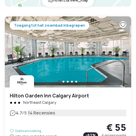
hotel.cta.view_map
Toegang tot het zwembad inbegrepen
Hilton Garden Inn Calgary Airport
Northeast Calgary
|
4.7
/5
14 Recensies
€ 55
Gratis annulering
-
62
%
€ 142
per nacht