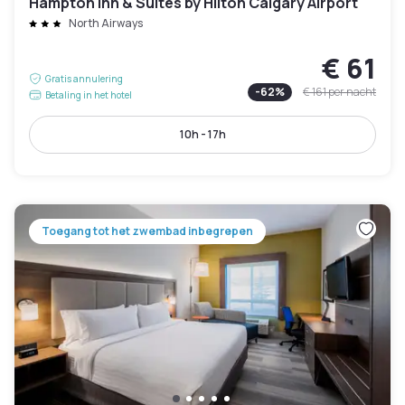
Hampton Inn & Suites by Hilton Calgary Airport
North Airways
€ 61
Gratis annulering
-
62
%
€ 161
per nacht
Betaling in het hotel
10h - 17h
Toegang tot het zwembad inbegrepen