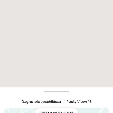
Daghotels beschikbaar in Rocky View
:
18