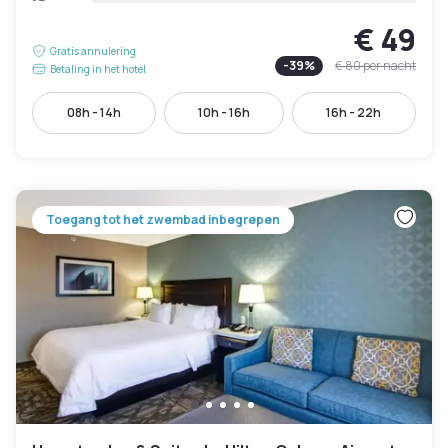
€ 49
Gratis annulering
-
39
%
€ 80
per nacht
Betaling in het hotel
08h - 14h
10h - 16h
16h - 22h
Toegang tot het zwembad inbegrepen