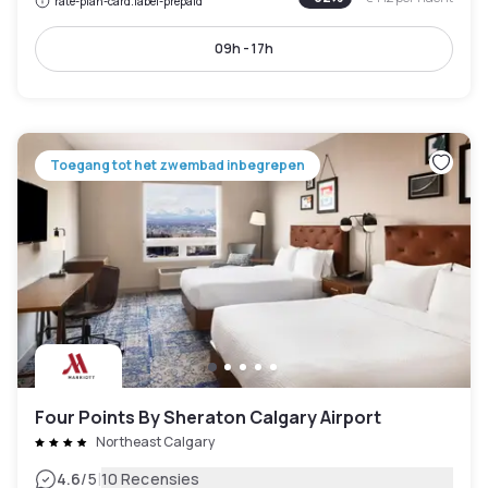
rate-plan-card.label-prepaid
09h - 17h
Toegang tot het zwembad inbegrepen
Four Points By Sheraton Calgary Airport
Northeast Calgary
|
4.6
/5
10 Recensies