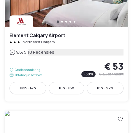
Element Calgary Airport
Northeast Calgary
|
4.6
/5
10 Recensies
€ 53
Gratis annulering
-
58
%
€ 123
per nacht
Betaling in het hotel
08h - 14h
10h - 16h
16h - 22h