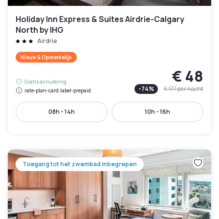
Holiday Inn Express & Suites Airdrie-Calgary
North by IHG
Airdrie
Nieuw & Opmerkelijk
€ 48
Gratis annulering
-
74
%
€ 177
per nacht
rate-plan-card.label-prepaid
08h - 14h
10h - 16h
Toegang tot het zwembad inbegrepen