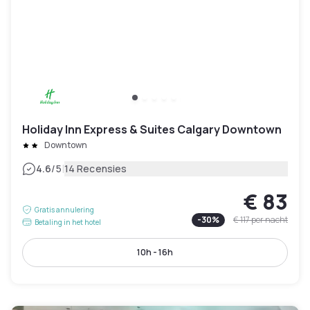
Holiday Inn Express & Suites Calgary Downtown
Downtown
|
4.6
/5
14 Recensies
€ 83
Gratis annulering
-
30
%
€ 117
per nacht
Betaling in het hotel
10h - 16h