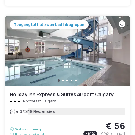
Toegang tot het zwembad inbegrepen
Holiday Inn Express & Suites Airport Calgary
Northeast Calgary
|
4.6
/5
19 Recensies
€ 56
Gratis annulering
-
61
%
€ 142
per nacht
Betaling in het hotel