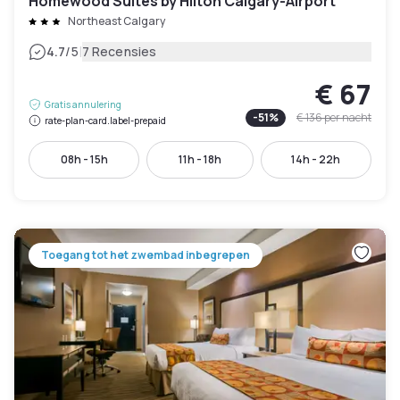
Homewood Suites by Hilton Calgary-Airport
Northeast Calgary
|
4.7
/5
7 Recensies
€ 67
Gratis annulering
-
51
%
€ 136
per nacht
rate-plan-card.label-prepaid
08h - 15h
11h - 18h
14h - 22h
Toegang tot het zwembad inbegrepen