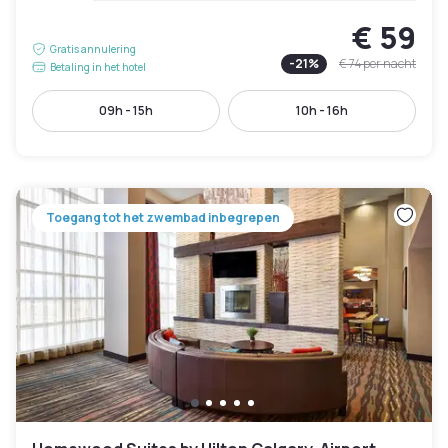
€ 59
Gratis annulering
-
21
%
€ 74
per nacht
Betaling in het hotel
09h - 15h
10h - 16h
Toegang tot het zwembad inbegrepen