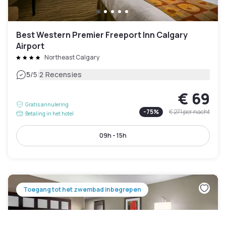
Best Western Premier Freeport Inn Calgary
Airport
Northeast Calgary
|
5
/5
2 Recensies
€ 69
Gratis annulering
-
75
%
€ 271
per nacht
Betaling in het hotel
09h - 15h
Toegang tot het zwembad inbegrepen