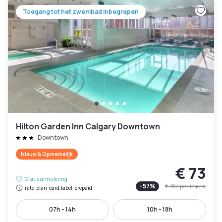
Toegang tot het zwembad inbegrepen
Hilton Garden Inn Calgary Downtown
Downtown
Nieuw & Opmerkelijk
€ 73
Gratis annulering
-
57
%
€ 167
per nacht
rate-plan-card.label-prepaid
07h - 14h
10h - 18h