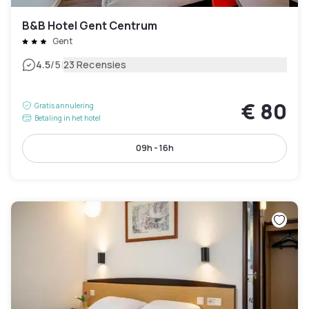
B&B Hotel Gent Centrum
Gent
|
4.5
/5
23 Recensies
€ 80
Gratis annulering
Betaling in het hotel
09h - 16h