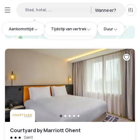
Stad, hotel, ...
Wanneer?
Alle 
Daghotels beschikbaar in Vlaanderen
:
3
Aankomsttijd
Tijdstip van vertrek
Duur
hotel.cta.view_map
Courtyard by Marriott Ghent
Gent