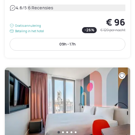
|
4.6
/5
6 Recensies
€ 96
Gratis annulering
-
26
%
€ 129
per nacht
Betaling in het hotel
09h - 17h