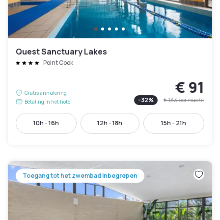
Quest Sanctuary Lakes
Point Cook
€ 91
Gratis annulering
-
32
%
€ 133
per nacht
Betaling in het hotel
10h - 16h
12h - 18h
15h - 21h
Toegang tot het zwembad inbegrepen