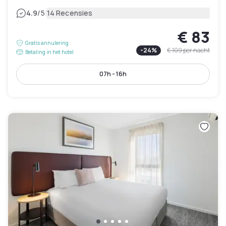
|
4.9
/5
14 Recensies
€ 83
Gratis annulering
-
24
%
€ 109
per nacht
Betaling in het hotel
07h - 16h