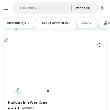
Stad, hotel, ...
Wanneer?
Alle 
Daghotels beschikbaar in Wyndham City
:
4
Aankomsttijd
Tijdstip van vertrek
Duur
B
hotel.cta.view_map
Holiday Inn Werribee
Werribee