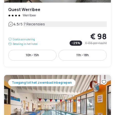
Quest Werribee
Werribee
|
4.5
/5
7 Recensies
€ 98
Gratis annulering
-
29
%
€ 136
per nacht
Betaling in het hotel
10h - 15h
11h - 18h
Toegang tot het zwembad inbegrepen